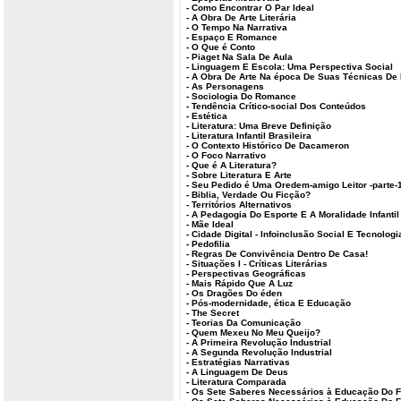
-
Como Encontrar O Par Ideal
-
A Obra De Arte Literária
-
O Tempo Na Narrativa
-
Espaço E Romance
-
O Que é Conto
-
Piaget Na Sala De Aula
-
Linguagem E Escola: Uma Perspectiva Social
-
A Obra De Arte Na época De Suas Técnicas De
-
As Personagens
-
Sociologia Do Romance
-
Tendência Crítico-social Dos Conteúdos
-
Estética
-
Literatura: Uma Breve Definição
-
Literatura Infantil Brasileira
-
O Contexto Histórico De Dacameron
-
O Foco Narrativo
-
Que é A Literatura?
-
Sobre Literatura E Arte
-
Seu Pedido é Uma Oredem-amigo Leitor -parte-
-
Biblia, Verdade Ou Ficção?
-
Territórios Alternativos
-
A Pedagogia Do Esporte E A Moralidade Infantil
-
Mãe Ideal
-
Cidade Digital - Infoinclusão Social E Tecnolo
-
Pedofilia
-
Regras De Convivência Dentro De Casa!
-
Situações I - Críticas Literárias
-
Perspectivas Geográficas
-
Mais Rápido Que A Luz
-
Os Dragões Do éden
-
Pós-modernidade, ética E Educação
-
The Secret
-
Teorias Da Comunicação
-
Quem Mexeu No Meu Queijo?
-
A Primeira Revolução Industrial
-
A Segunda Revolução Industrial
-
Estratégias Narrativas
-
A Linguagem De Deus
-
Literatura Comparada
-
Os Sete Saberes Necessários à Educação Do F