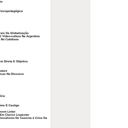
io
Psicopedagógica
rais Da Globalização
E Vídeo-cultura Na Argentina
 No Cotidiano
m Direta E Objetiva
uturo
ricas No Discurso
ória
ime E Castigo
ovem Leitor
Em Clarice Lispector
Socialismo De Caserna à Crise Da