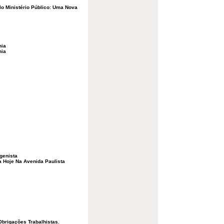
elo Ministério Público: Uma Nova
nia
nia
igenista
 Hoje Na Avenida Paulista
brigações Trabalhistas.