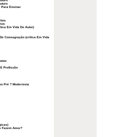
uturo
uturo
 Para Ensinar
itos
rios
tica Em Vida Do Autor)
 De Consagração (crítica Em Vida
tatas
 E Profissão
smo Pré ? Modernista
gicas)
s Fazem Amor?