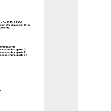
as De 1945 A 1964
ar Com Um Mundo Em Crise
namento.
inistradores
nascentista (parte 1)
nascentista (parte 2)
nascentista (parte 3 )
ho