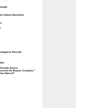
nimado
a Cultura Brasileira
os
i
Portuguesa Recente
dos.
 Grande Guerra
ecerem De Braços Cruzados."
ara Baixo!!!