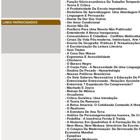
-
Função Sócio-econômica Do Trabalho Temporár
-
Teoria E Crítica
-
A Produtividade Da Escola Improdutiva
-
Distúrbios De Aprendizagem. Uma Abordagem 
-
Linguagem E Persuasão
-
Diante Da Dor Dos Outros
LINKS PATROCINADOS
-
Um Amor Condicional
-
Assim Não Dá
-
Posfácio Para Uma Novela Não Publicada!
-
Entendendo A Nossa Insegurança
-
Consumidores E Cidadãos - Conflitos Multicultu
-
Cenas Da Vida Pós-moderna. Intelectuais, Arte 
-
Ensino De Geografia: Práticas E Textualizações
-
A Escolarização Da Leitura Literária
-
Sem Titutos
-
A Casa Das Musas
-
Ergonomia E Acessibilidade
-
Chichorro
-
O Buraco Negro
-
O Corpo Fala - A Necessidade De Uma Linguage
-
Doutina Do Pecado - Hamartiologia
-
Nossos Políticos Brasileiros
-
Os Sete Saberes Necessários à Educação Do F
-
Entrevistador Entrevistado - Relações Assimét
-
Entrevista ? Espetáculo Ou Compreensão?
-
Machado E Joyce
-
Retrato De Mônica
-
Arcadismo
-
Crítica Genética: Uma Introdução
-
A Teoria Do Romance
-
A Bolsa Amarela: O Cotidiando Contando A Hist
-
O Realismo
-
A Estrutura De Ana Terra
-
Análise Da Personagemcatarina Ivanova, De Cr
-
Pedofilia - A Inocência Ferida E Traída
-
A Historias Em Quadrinhos E A Formação Do J
-
Nem Musa, Nem Medusa: Itinerários Da Escrita 
-
O Colapso Da Modernização: Da Derrocada Do 
Economia Mundial
-
Epopéias
-
Epopéias Medievais