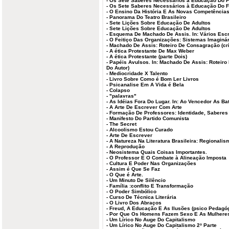
-
Os Sete Saberes Necessários à Educação Do F
-
Os Sete Saberes Necessários à Educação Do F
-
O Ensino Da História E As Novas Competências
-
Panorama Do Teatro Brasileiro
-
Sete Lições Sobre Educação De Adultos
-
Sete Lições Sobre Educação De Adultos
-
Esquema De Machado De Assis. In: Vários Escr
-
O Feitiço Das Organizações: Sistemas Imaginá
-
Machado De Assis: Roteiro De Consagração (crí
-
A ética Protestante De Max Weber
-
A ética Protestante (parte Dois)
-
Papéis Avulsos. In: Machado De Assis: Roteiro
Do Autor)
-
Mediocridade X Talento
-
Livro Sobre Como é Bom Ler Livros
-
Psicanalise Em A Vida é Bela
-
Colapso
-
"palavras"
-
As Idéias Fora Do Lugar. In: Ao Vencedor As Ba
-
A Arte De Escrever Com Arte
-
Formação De Professores: Identidade, Saberes
-
Manifesto Do Partido Comunista
-
The Secret
-
Alcoolismo Estou Curado
-
Arte De Escrever
-
A Natureza Na Literatura Brasileira: Regionali
-
A Reprodução
-
Neosistema Quais Coisas Importantes.
-
O Professor E O Combate à Alineação Imposta
-
Cultura E Poder Nas Organizações
-
Assim é Que Se Faz
-
O Que é Arte.
-
Um Minuto De Silêncio
-
Família :conflito E Transformação
-
O Poder Simbólico
-
Curso De Técnica Literária
-
O Livro Dos Abraços
-
Freud, A Educação E As Ilusões (psico Pedagó
-
Por Que Os Homens Fazem Sexo E As Mulhere
-
Um Lírico No Auge Do Capitalismo
-
Um Lírico No Auge Do Capitalismo 2ª Parte