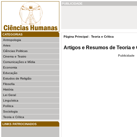
PUBLICIDADE
CATEGORIAS
Página Principal
:
Teoria e Crítica
Antropologia
Artes
Artigos e Resumos de Teoria e C
Ciências Politicas
Publicidade
Cinema e Teatro
Comunicações e Mídia
Economia
Educação
Estudos de Religião
Filosofia
História
Lei Geral
Linguística
Política
Sociologia
Teoria e Crítica
LINKS PATROCINADOS