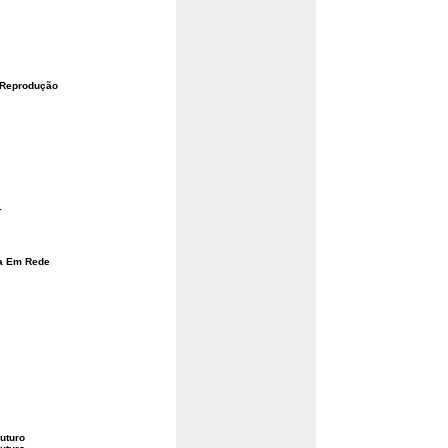
 Reprodução
1
gia Em Rede
uturo