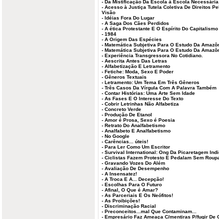
-
Da Mistificação Da Escola à Escola Necessária
-
Acesso à Justiça Tutela Coletiva De Direitos P
Visão
-
Idéias Fora Do Lugar
-
A Saga Dos Cães Perdidos
-
A ética Protestante E O Espírito Do Capitalismo
-
1984
-
A Origem Das Espécies
-
Matemática Subjetiva Para O Estudo Da Amazô
-
Matemática Subjetiva Para O Estudo Da Amazô
-
Experiência Transgressora No Cotidiano.
-
Aescrita Antes Das Letras
-
Alfabetização E Letramento
-
Fetiche: Moda, Sexo E Poder
-
Gêneros Textuais
-
Letramento: Um Tema Em Três Gêneros
-
Três Casos Da Vírgula Com A Palavra Também
-
Contar Histórias: Uma Arte Sem Idade
-
As Fases E O Interesse Do Texto
-
Cobrir Letrinhas Não Alfabetiza
-
Concreto Verde
-
Produção De Etanol
-
Amor é Prosa, Sexo é Poesia
-
Retrato Do Analfabetismo
-
Analfabeto E Analfabetismo
-
No Google
-
Carências... úteis!
-
Para Ler Como Um Escritor
-
Survival International: Ong Da Picaretagem Ind
-
Ciclistas Fazem Protesto E Pedalam Sem Roupa
-
Gravando Vozes Do Além
-
Avaliação De Desempenho
-
A Insensatez!
-
A Troca E A... Decepção!
-
Escolhas Para O Futuro
-
Afinal, O Que é Amar?
-
As Parceriais E Os Neófitos!
-
As Proibições!
-
Discriminação Racial
-
Preconceitos...mal Que Contaminam...
-
Empresário Faz Ameaça C/mentiras P/fugir De O