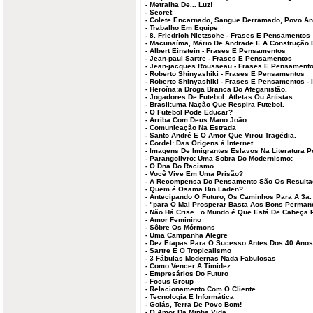
-
Metralha De... Luz!
-
Secret
-
Colete Encarnado, Sangue Derramado, Povo A
-
Trabalho Em Equipe
-
8. Friedrich Nietzsche - Frases E Pensamentos
-
Macunaíma, Mário De Andrade E A Construção D
-
Albert Einstein - Frases E Pensamentos
-
Jean-paul Sartre - Frases E Pensamentos
-
Jean-jacques Rousseau - Frases E Pensament
-
Roberto Shinyashiki - Frases E Pensamentos
-
Roberto Shinyashiki - Frases E Pensamentos - I
-
Heroína:a Droga Branca Do Afeganistão.
-
Jogadores De Futebol: Atletas Ou Artistas
-
Brasil:uma Nação Que Respira Futebol.
-
O Futebol Pode Educar?
-
Arriba Com Deus Mano João
-
Comunicação Na Estrada
-
Santo André E O Amor Que Virou Tragédia.
-
Cordel: Das Origens à Internet
-
Imagens De Imigrantes Eslavos Na Literatura 
-
Parangolivro: Uma Sobra Do Modernismo:
-
O Dna Do Racismo
-
Você Vive Em Uma Prisão?
-
A Recompensa Do Pensamento São Os Resulta
-
Quem é Osama Bin Laden?
-
Antecipando O Futuro, Os Caminhos Para A 3a.
-
"para O Mal Prosperar Basta Aos Bons Perman
-
Não Há Crise...o Mundo é Que Está De Cabeça P
-
Amor Feminino
-
Sôbre Os Mórmons
-
Uma Campanha Alegre
-
Dez Etapas Para O Sucesso Antes Dos 40 Anos
-
Sartre E O Tropicalismo
-
3 Fábulas Modernas Nada Fabulosas
-
Como Vencer A Timidez
-
Empresários Do Futuro
-
Focus Group
-
Relacionamento Com O Cliente
-
Tecnologia E Informática
-
Goiás, Terra De Povo Bom!
-
O Amor Da Minha Vida