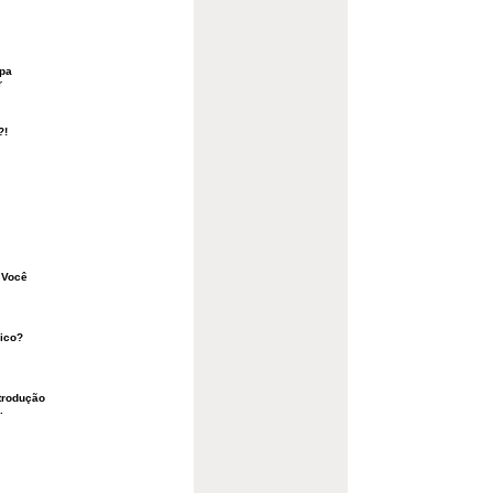
opa
r
?!
 Você
gico?
trodução
.