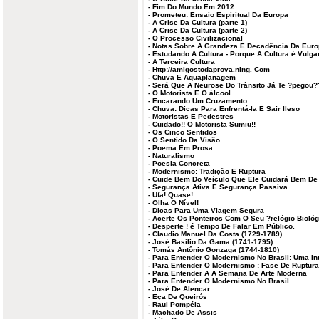
-
Fim Do Mundo Em 2012
-
Prometeu: Ensaio Espiritual Da Europa
-
A Crise Da Cultura (parte 1)
-
A Crise Da Cultura (parte 2)
-
O Processo Civilizacional
-
Notas Sobre A Grandeza E Decadência Da Eur
-
Estudando A Cultura - Porque A Cultura é Vulga
-
A Terceira Cultura
-
Http://amigostodaprova.ning. Com
-
Chuva E Aquaplanagem
-
Será Que A Neurose Do Trânsito Já Te ?pegou?
-
O Motorista E O álcool
-
Encarando Um Cruzamento
-
Chuva: Dicas Para Enfrentá-la E Sair Ileso
-
Motoristas E Pedestres
-
Cuidado!! O Motorista Sumiu!!
-
Os Cinco Sentidos
-
O Sentido Da Visão
-
Poema Em Prosa
-
Naturalismo
-
Poesia Concreta
-
Modernismo: Tradição E Ruptura
-
Cuide Bem Do Veículo Que Ele Cuidará Bem De
-
Segurança Ativa E Segurança Passiva
-
Ufa! Quase!
-
Olha O Nível!
-
Dicas Para Uma Viagem Segura
-
Acerte Os Ponteiros Com O Seu ?relógio Bioló
-
Desperte ! é Tempo De Falar Em Público.
-
Claudio Manuel Da Costa (1729-1789)
-
José Basílio Da Gama (1741-1795)
-
Tomás Antônio Gonzaga (1744-1810)
-
Para Entender O Modernismo No Brasil: Uma In
-
Para Entender O Modernismo : Fase De Ruptura
-
Para Entender A A Semana De Arte Moderna
-
Para Entender O Modernismo No Brasil
-
José De Alencar
-
Eça De Queirós
-
Raul Pompéia
-
Machado De Assis