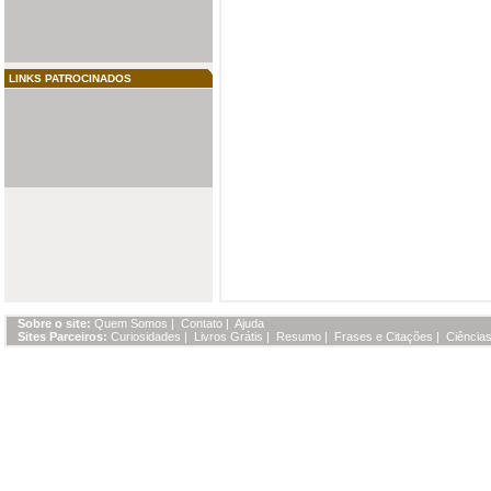
LINKS PATROCINADOS
Sobre o site:
Quem Somos
|
Contato
|
Ajuda
Sites Parceiros:
Curiosidades
|
Livros Grátis
|
Resumo
|
Frases e Citações
|
Ciências