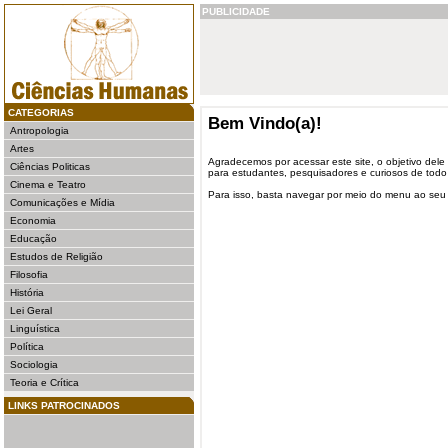
PUBLICIDADE
CATEGORIAS
Bem Vindo(a)!
Antropologia
Artes
Agradecemos por acessar este site, o objetivo dele 
Ciências Politicas
para estudantes, pesquisadores e curiosos de todo 
Cinema e Teatro
Para isso, basta navegar por meio do menu ao seu
Comunicações e Mídia
Economia
Educação
Estudos de Religião
Filosofia
História
Lei Geral
Linguística
Política
Sociologia
Teoria e Crítica
LINKS PATROCINADOS