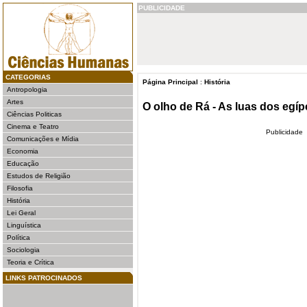
PUBLICIDADE
CATEGORIAS
Página Principal
:
História
Antropologia
Artes
O olho de Rá - As luas dos egíp
Ciências Politicas
Cinema e Teatro
Publicidade
Comunicações e Mídia
Economia
Educação
Estudos de Religião
Filosofia
História
Lei Geral
Linguística
Política
Sociologia
Teoria e Crítica
LINKS PATROCINADOS