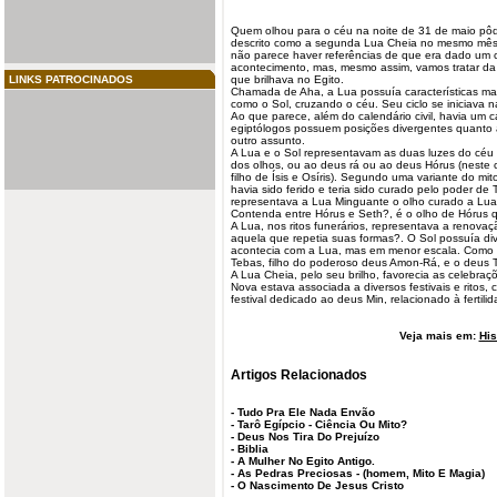
Quem olhou para o céu na noite de 31 de maio pôd
descrito como a segunda Lua Cheia no mesmo mês.
não parece haver referências de que era dado um c
acontecimento, mas, mesmo assim, vamos tratar da
LINKS PATROCINADOS
que brilhava no Egito.
Chamada de Aha, a Lua possuía características mas
como o Sol, cruzando o céu. Seu ciclo se iniciava 
Ao que parece, além do calendário civil, havia um c
egiptólogos possuem posições divergentes quanto 
outro assunto.
A Lua e o Sol representavam as duas luzes do céu
dos olhos, ou ao
deus
rá
ou ao deus Hórus (neste 
filho de Ísis e Osíris). Segundo uma variante do mit
havia sido ferido e teria sido curado pelo poder de 
representava a Lua Minguante o olho curado a Lua 
Contenda entre Hórus e Seth?, é o olho de Hórus q
A Lua, nos ritos funerários, representava a renovaç
aquela que repetia suas formas?. O Sol possuía d
acontecia com a Lua, mas em menor escala. Como 
Tebas, filho do poderoso deus Amon-Rá, e o deus Th
A Lua Cheia, pelo seu brilho, favorecia as celebraç
Nova estava associada a diversos festivais e ritos,
festival dedicado ao deus Min, relacionado à fertilid
Veja mais em:
His
Artigos Relacionados
-
Tudo Pra Ele Nada Envão
-
Tarô Egípcio - Ciência Ou Mito?
-
Deus Nos Tira Do Prejuízo
-
Biblia
-
A Mulher No Egito Antigo.
-
As Pedras Preciosas - (homem, Mito E Magia)
-
O Nascimento De Jesus Cristo