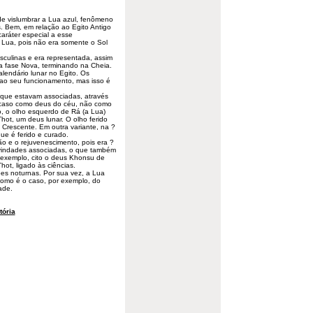
e vislumbrar a Lua azul, fenômeno
 Bem, em relação ao Egito Antigo
aráter especial a esse
 Lua, pois não era somente o Sol
culinas e era representada, assim
na fase Nova, terminando na Cheia.
alendário lunar no Egito. Os
ao seu funcionamento, mas isso é
 que estavam associadas, através
caso como deus do céu, não como
o, o
olho
esquerdo de Rá (a Lua)
Thot, um deus lunar. O olho ferido
Crescente. Em outra variante, na ?
ue é ferido e curado.
ão e o rejuvenescimento, pois era ?
ivindades associadas, o que também
exemplo, cito o deus Khonsu de
ot, ligado às ciências.
ões noturnas. Por sua vez, a Lua
 como é o caso, por exemplo, do
ade.
tória