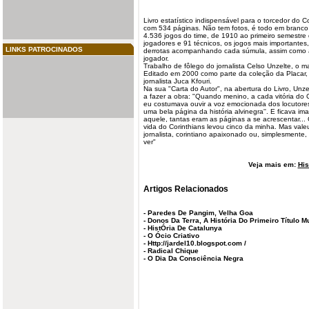
Livro estatístico indispensável para o torcedor do 
com 534 páginas. Não tem fotos, é todo em branco e
4.536 jogos do time, de 1910 ao primeiro semestre
jogadores e 91 técnicos, os jogos mais importantes
LINKS PATROCINADOS
derrotas acompanhando cada súmula, assim como a
jogador.
Trabalho de fôlego do
jornalista
Celso Unzelte, o mai
Editado em 2000 como parte da coleção da Placar, d
jornalista Juca Kfouri.
Na sua "Carta do Autor", na abertura do
Livro
, Unze
a fazer a obra: "Quando menino, a cada vitória do
eu costumava ouvir a voz emocionada dos locutore
uma bela página da
história
alvinegra''. E ficava im
aquele, tantas eram as páginas a se acrescentar... 
vida do Corinthians levou cinco da minha. Mas val
jornalista, corintiano apaixonado ou, simplesment
ver"
Veja mais em:
His
Artigos Relacionados
-
Paredes De Pangim, Velha Goa
-
Donos Da Terra, A História Do Primeiro Título 
-
HistÓria De Catalunya
-
O Ócio Criativo
-
Http://jardel10.blogspot.com /
-
Radical Chique
-
O Dia Da Consciência Negra