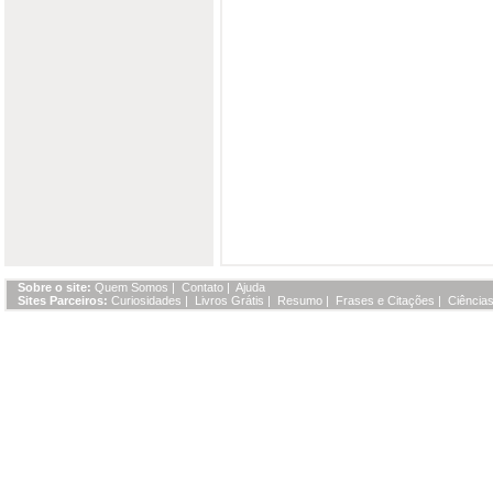
Sobre o site:
Quem Somos
|
Contato
|
Ajuda
Sites Parceiros:
Curiosidades
|
Livros Grátis
|
Resumo
|
Frases e Citações
|
Ciências