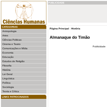
PUBLICIDADE
CATEGORIAS
Página Principal
:
História
Antropologia
Artes
Almanaque do Timão
Ciências Politicas
Cinema e Teatro
Publicidade
Comunicações e Mídia
Economia
Educação
Estudos de Religião
Filosofia
História
Lei Geral
Linguística
Política
Sociologia
Teoria e Crítica
LINKS PATROCINADOS