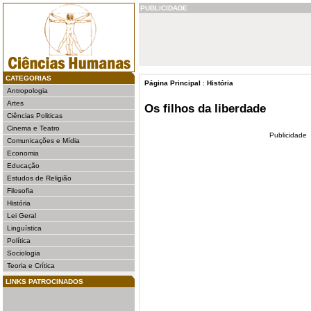
PUBLICIDADE
CATEGORIAS
Página Principal
:
História
Antropologia
Artes
Os filhos da liberdade
Ciências Politicas
Cinema e Teatro
Publicidade
Comunicações e Mídia
Economia
Educação
Estudos de Religião
Filosofia
História
Lei Geral
Linguística
Política
Sociologia
Teoria e Crítica
LINKS PATROCINADOS