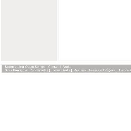
Sobre o site:
Quem Somos
|
Contato
|
Ajuda
Sites Parceiros:
Curiosidades
|
Livros Grátis
|
Resumo
|
Frases e Citações
|
Ciências