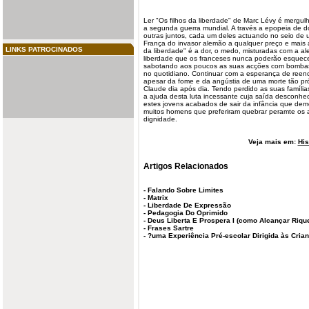
Ler "Os
filhos
da
liberdade
" de Marc Lévy é mergulh
a segunda guerra mundial. A través a epopeia de 
outras juntos, cada um deles actuando no seio de u
França do invasor alemão a qualquer preço e mais a
LINKS PATROCINADOS
da liberdade" é a dor, o medo, misturadas com a al
liberdade que os franceses nunca poderão esquecer.
sabotando aos poucos as suas acções com bombas a
no quotidiano. Continuar com a esperança de reenc
apesar da fome e da angústia de uma morte tão pr
Claude dia após dia. Tendo perdido as suas famíli
a ajuda desta luta incessante cuja saída desconh
estes jovens acabados de sair da infância que de
muitos homens que preferiram quebrar peramte os
dignidade.
Veja mais em:
His
Artigos Relacionados
-
Falando Sobre Limites
-
Matrix
-
Liberdade De Expressão
-
Pedagogia Do Oprimido
-
Deus Liberta E Prospera I (como Alcançar Riqu
-
Frases Sartre
-
?uma Experiência Pré-escolar Dirigida às Cri