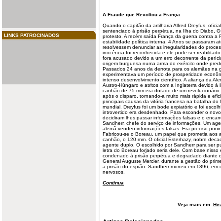
A Fraude que
Revoltou
a França
Quando o capitão da artilharia Alfred
Dreyfus
, ofici
sentenciado á prisão perpétua, na Ilha do Diabo,
LINKS PATROCINADOS
protesto. A recém saída França da guerra contra a 
estabilidade política interna. 4 Anos se passaram a
resolvessem denunciar as irregularidades do proc
inocência foi reconhecida e ele pode ser reabilitad
fora acusado devido a um erro decorrente da períc
origem burguesa numa arma do exército onde predom
Passados 24 anos da derrota para os alemães na g
experimentava um período de prosperidade econômi
intenso desenvolvimento científico. A aliança da Al
Austro-Húngaro e atritos com a Inglaterra devido á 
canhão de 75 mm era dotado de um revolucionário 
após o disparo, tornando-a muito mais rápida e efi
principais causas da vitória francesa na batalha do
mundial. Dreyfus foi um bode expiatório e foi escolh
introvertido era desdenhado. Para esconder o nov
decidiram lhes passar informações falsas e o encar
Sandherr, chefe do serviço de informações. Um ag
alemã vendeu informações falsas. Era preciso punir
Fabricou-se o Boreau, um papel que prometia aos 
canhão, o 120 mm. O oficial Esterhazy, nobre deca
agente duplo. O escolhido por Sandherr para ser pu
letra do Boreau forjado seria dele. Com base nisso 
condenado á prisão perpétua e degradado diante de
General Auguste Mercier, durante a gestão do prime
a prisão do espião. Sandherr morreu em 1896, em
nervosos.
Continua
Veja mais em:
His