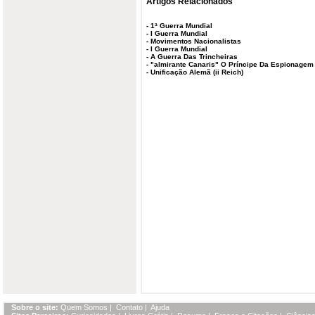
Artigos Relacionados
-
1ª Guerra Mundial
-
I Guerra Mundial
-
Movimentos Nacionalistas
-
I Guerra Mundial
-
A Guerra Das Trincheiras
-
"almirante Canaris" O Príncipe Da Espionage
-
Unificação Alemã (ii Reich)
Sobre o site:
Quem Somos
|
Contato
|
Ajuda