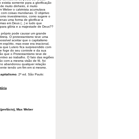
existia somente para a glorificação
e muito dinheiro, é muito
om Weber o calvinista acumulava
o com coisas mundanas. O objetivo
, como investimentos, como sugere o
nas uma forma de glorificar a
mas em Deus (...) e tudo que
para glória e a majestade de Deus??
do próprio pode causar um grande
direta. O protestantismo teve uma
possível aceitar que o capitalismo
espírito, mas esse era irracional,
ta que Lutero fica surpreendido com
e foge do seu controle e da sua
ão que o Protestantismo teve de
entivo ao trabalho. O fato das regiões
ão com a mesma visão de fé, foi
rno abandonou qualquer relação
ndente tendo um fim em si mesmo.
 capitalismo
. 2ª ed. São Paulo:
tória
 (prefácio), Max Weber