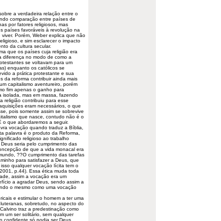
obre a verdadeira relação entre o
endo comparação entre países de
as por fatores religiosos, mas
s países favoráveis à revolução na
 viver. Porém, Weber explica que não
religioso, e sim esclarecer o impacto
nto da cultura secular.
a que os países cuja religião era
sa diferença no modo de como a
rotestantes se voltavam para um
cas) enquanto os católicos se
vido a prática protestante e sua
s da reforma contribuir ainda mais
a um capitalismo aventureiro, porém
omo fim apenas o ganho para
ra isolada, mas em massa, fazendo
religião contribuiu para esse
 aquisições eram necessários, o que
sse, pois somente assim se sobrevive
pitalismo que nasce, contudo não é o
É o que abordaremos a seguir.
vra vocação quando traduz a Bíblia,
sta palavra é o produto da Reforma,
gnificado religioso ao trabalho
a Deus seria pelo cumprimento das
oncepção de que a vida monacal era
 mundo, ??O cumprimento das tarefas
aminho para satisfazer a Deus, que
 isso qualquer vocação lícita tem o
001, p.44). Essa ética muda toda
dade, assim a vocação era um
nefício a agradar Deus, sendo assim a
 vendo o mesmo como uma vocação
ericais e estimular o homem a ter uma
s luteranas, sobretudo, no aspecto do
 Calvino traz a predestinação como
m um ser solitário, sem qualquer
co confidente só podia ser Deus.