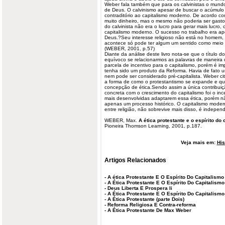
Weber fala também que para os calvinistas o mundo 
de Deus. O
calvinismo
apesar de buscar o acúmulo d
contraditório ao capitalismo moderno. De acordo c
muito dinheiro, mas o mesmo não poderia ser gast
do calvinista não era o lucro para gerar mais lucro
capitalismo moderno. O sucesso no trabalho era ape
Deus.?Seu interesse religioso não está no homem, 
acontece só pode ter algum um sentido como meio 
(WEBER, 2001, p.57)
Diante da análise deste livro nota-se que o título 
equívoco se relacionarmos as palavras de maneira 
parcela de incentivo para o capitalismo, porém é im
tenha sido um produto da Reforma. Havia de fato um 
nem pode ser considerado pré-capitalista. Weber ci
a forma de como o protestantismo se expande e qu
concepção de ética.Sendo assim a única contribuiç
concreta com o crescimento do capitalismo foi o inc
mais desenvolvidas adaptarem essa ética, porém n
apenas um processo histórico. O capitalismo mode
entre religião, não sobrevive mais disso, é indepe
WEBER, Max.
A ética protestante e o espírito do
Pioneira Thomson Learning, 2001, p.187.
Veja mais em:
His
Artigos Relacionados
-
A ética Protestante E O Espírito Do Capitalismo
-
A Ética Protestante E O Espírito Do Capitalismo
-
Deus Liberta E Prospera Ii
-
A Ética Protestante E O Espírito Do Capitalismo
-
A Ética Protestante (parte Dois)
-
Reforma Religiosa E Contra-reforma
-
A Ética Protestante De Max Weber