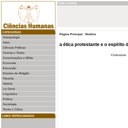
PUBLICIDADE
CATEGORIAS
Página Principal
:
História
Antropologia
Artes
a ética protestante e o espírito
Ciências Politicas
Cinema e Teatro
Publicidade
Comunicações e Mídia
Economia
Educação
Estudos de Religião
Filosofia
História
Lei Geral
Linguística
Política
Sociologia
Teoria e Crítica
LINKS PATROCINADOS