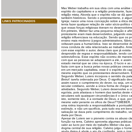
Max Weber trabalha em sua obra com uma análise s
espírito do
capitalismo
e a religião
protestante
, faz
religião mista. Aborda que o espírito não se dá apen
também históricos. Sendo o protestantismo, e algun
LINKS PATROCINADOS
Igreja; nasce uma nova concepção sobre a ética de
tenta fazer qualquer relação de valor sócio-político 
que essas forças religiosas tiveram no desenvolvime
Em primeiro, Weber faz uma pequena relação e afirm
protestante eram mais desenvolvidos, julgando es
religião influenciava na educação. Sendo que os p
ensino mais
moderno
(cargos administrativos, fábri
voltavam para a humanística. Isso se desenvolve de
nova conduta de vida relacionada ao trabalho. Ante
com esse espírito o autor, deixa claro que já existi
desprovido de regras e responsabilidade, tendo c
sobrevivência. Esse espírito não ocorreu de manei
com que as pessoas se adaptassem a ele, e assim a 
estado mental que se criou na época. O lucro e as
fazia com que a busca pelas novas práticas cresce
em um mercado capitalista, esse é o espírito do ca
mesmo espírito que os protestantes desenvolvem. 
Segundo Weber, Lutero incorpora o sentido da pala
Beiruf
: tarefa ordenada por Deus. O significado de
assim nasce o
cumprimento
do dever, ou seja, um si
secular cotidiano, aonde a única forma de chegar 
atividades. Segundo Weber, Lutero desenvolve a c
egoísta, pois afastava o homem das tarefas deste
seculares sob quaisquer circunstâncias é o único c
isto, somente isto, é a vontade de Deus, e que, por
mesmo valor perante os olhos de Deus??(WEBER, 2
uma rotina trazendo a responsabilidade a pontuali
estímulo, e não um sacrifício, pois tudo era em be
salvação se dava pelo cumprimento do trabalho,
dada por Deus.
Apesar de Lutero ser o pioneiro contra os abuso cl
função na terra, Calvino aproveita algumas prática
valor ao lucro por meio do trabalho.Weber cita que,
dogma central de sua religião. Calvino julga o home
ajuda divina é abole o ato da confissão, pois o úni