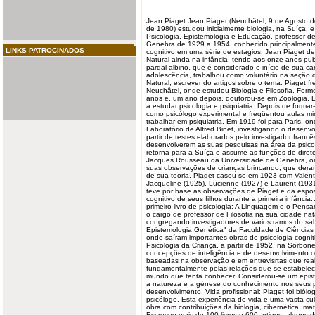
Jean
Piaget
.Jean Piaget (Neuchâtel, 9 de Agosto
de 1980) estudou inicialmente biologia, na Suíça, 
Psicologia
, Epistemologia e Educação, professor de
Genebra de 1929 a 1954, conhecido principalmente
LINKS PATROCINADOS
cognitivo em uma série de estágios. Jean Piaget de
Natural ainda na infância, tendo aos onze anos pub
pardal albino, que é considerado o início de sua car
adolescência, trabalhou como voluntário na seção 
Natural, escrevendo artigos sobre o tema. Piaget f
Neuchâtel, onde estudou Biologia e
Filosofia
. Form
anos e, um ano depois, doutorou-se em Zoologia. E
a estudar psicologia e psiquiatria. Depois de formar
como psicólogo experimental e freqüentou aulas mi
trabalhar em psiquiatria. Em 1919 foi para Paris, 
Laboratório de Alfred Binet, investigando o desenvo
partir de testes elaborados pelo investigador francês
desenvolverem as suas pesquisas na área da psico
retorna para a Suíça e assume as funções de direto
Jacques Rousseau da Universidade de Genebra, onde 
suas observações de crianças brincando, que dera
de sua teoria. Piaget casou-se em 1923 com Valenti
Jacqueline (1925), Lucienne (1927) e Laurent (1931
teve por base as observações de Piaget e da espo
cognitivo de seus filhos durante a primeira infânci
primeiro livro de psicologia: A Linguagem e o Pen
o cargo de professor de Filosofia na sua cidade na
congregando investigadores de vários ramos do sabe
Epistemologia Genética" da Faculdade de Ciências
onde saíram importantes obras de psicologia cogniti
Psicologia da Criança, a partir de 1952, na Sorbone
concepções de inteligência e de desenvolvimento c
baseadas na observação e em entrevisrtas que real
fundamentalmente pelas relações que se estabelec
mundo que tenta conhecer. Considerou-se um epist
a natureza e a génese do conhecimento nos seus p
desenvolvimento. Vida profissional: Piaget foi biólo
psicólogo. Esta experiência de vida e uma vasta cul
obra com contribuições da biologia, cibernética, mate
Escreveu mais de 100 livros e 600 artigos, alguns 