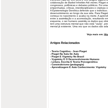
colaboração de Barbel Inhelder Até morrer, Piaget 
congressos, polêmicas e debates públicos. Foi um
empenhadas, críticas, interdisciplinares e criativas
A Epistemologia Genética defende que o indivíduo 
desenvolvimento ao longo da sua vida. Para Piage
começa no nascimento e acaba na morte. A aprendi
entre a assimilação e a acomodação, resultando 
esquema, o ser humano assimila os
dados
que obté
tem uma estrutura mental que não está "vazia", pre
mental já existente. Uma vez que os dados são ad
Veja mais em:
His
Artigos Relacionados
-
Teoria Cognitiva - Jean Piaget
-
Piaget Na Sala De Aula
-
Piaget E Vigotsky No Brasil
-
Vygotsky E O Desenvolvimento Humano
-
Leitura, Escrita E Teoria Psicogenética
-
Construtivismo (pedagogia)
-
Aprendizagem E Auto Conhecimento: Vigotsky