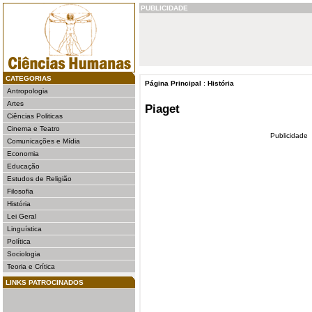
PUBLICIDADE
CATEGORIAS
Página Principal
:
História
Antropologia
Artes
Piaget
Ciências Politicas
Cinema e Teatro
Publicidade
Comunicações e Mídia
Economia
Educação
Estudos de Religião
Filosofia
História
Lei Geral
Linguística
Política
Sociologia
Teoria e Crítica
LINKS PATROCINADOS