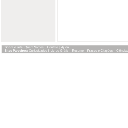
Sobre o site:
Quem Somos
|
Contato
|
Ajuda
Sites Parceiros:
Curiosidades
|
Livros Grátis
|
Resumo
|
Frases e Citações
|
Ciências