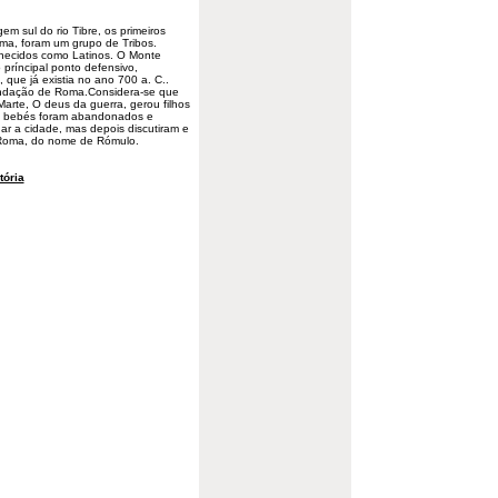
gem sul do
rio
Tibre, os primeiros
a, foram um grupo de Tribos.
nhecidos como Latinos. O Monte
 príncipal ponto defensivo,
 que já existia no ano 700 a. C..
ndação de Roma.Considera-se que
arte, O deus da guerra, gerou filhos
Os bebés foram abandonados e
dar a cidade, mas depois discutiram e
Roma, do nome de Rómulo.
tória