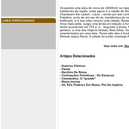
Ocupando uma área de cerca de 1800Km2 na mar
habitantes da região, onde agora é a
cidade
de Rom
Chamaram--lhe Latium - Lácio -, sendo por isso co
Paladino, junto de um vau do rio, transformou-se no
LINKS PATROCINADOS
fortificado, e á sua volta cresceu uma cidade, Roma,
Anos mais tarde, surgiu uma
lenda
em relação á fu
tenha acontecido em 753 a. C.. Segundo a lenda, M
gémeos, a uma das Virgens Vestais, Reia Sílvia. 
amamentados por uma
loba
. Teram sido eles a fun
Rómulo matou Remo. A cidade foi então chamada 
Veja mais em:
His
Artigos Relacionados
-
Guerras Púnicas
-
Fauno
-
Declínio De Roma
-
Civilizações Primitivas - Os Etruscos
-
Constantino, O "grande"
-
Roma Invicta
-
Os Três Poderes Em Roma. Fim Do Império