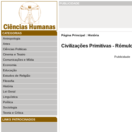
PUBLICIDADE
CATEGORIAS
Página Principal
:
História
Antropologia
Artes
Civilizações Primitivas - Rómu
Ciências Politicas
Cinema e Teatro
Publicidade
Comunicações e Mídia
Economia
Educação
Estudos de Religião
Filosofia
História
Lei Geral
Linguística
Política
Sociologia
Teoria e Crítica
LINKS PATROCINADOS