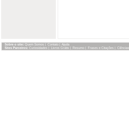
Sobre o site:
Quem Somos
|
Contato
|
Ajuda
Sites Parceiros:
Curiosidades
|
Livros Grátis
|
Resumo
|
Frases e Citações
|
Ciências