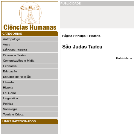
PUBLICIDADE
CATEGORIAS
Página Principal
:
História
Antropologia
Artes
São Judas Tadeu
Ciências Politicas
Cinema e Teatro
Publicidade
Comunicações e Mídia
Economia
Educação
Estudos de Religião
Filosofia
História
Lei Geral
Linguística
Política
Sociologia
Teoria e Crítica
LINKS PATROCINADOS