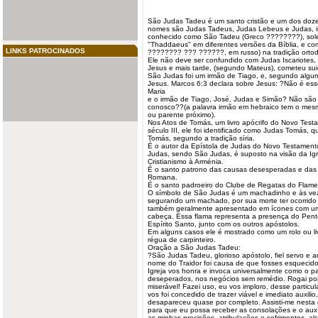
São Judas Tadeu é um
santo
cristão e um dos doz
nomes são Judas Tadeus, Judas Lebeus e Judas, i
conhecido como São Tadeu (Greco ????????), so
"Thaddaeus" em diferentes versões da Bíblia, e c
LINKS PATROCINADOS
???????? ??? ??????, em russo) na tradição ortod
Ele não deve ser confundido com Judas Iscariotes,
Jesus e mais tarde, (segundo Mateus), cometeu suic
São Judas foi um irmão de Tiago, e, segundo algum
Jesus. Marcos 6:3 declara sobre Jesus: ?Não é esse
Maria
e o irmão de Tiago, José, Judas e Simão? Não são
conosco??(a palavra irmão em hebraico tem o mesm
ou parente próximo).
Nos Atos de Tomás, um livro apócrifo do Novo Testam
século III, ele foi identificado como Judas Tomás,
Tomás, segundo a tradição síria.
É o autor da Epístola de Judas do Novo Testament
Judas, sendo São Judas, é suposto na visão da Igre
Cristianismo à Arménia.
É o santo
patrono
das
causas
desesperadas e das c
Romana.
É o santo padroeiro do Clube de Regatas do Flam
O símbolo de São Judas é um machadinho e às ve
segurando
um machado, por sua morte ter ocorrido 
também geralmente apresentado em ícones com 
cabeça. Essa flama representa a presença do Pent
Espírito Santo, junto com os outros apóstolos.
Em alguns casos ele é mostrado como um rolo ou li
régua de carpinteiro.
Oração a São Judas Tadeu:
?São Judas Tadeu, glorioso apóstolo, fiel servo e 
nome do Traidor foi causa de que fosses esquecido
Igreja vos honra e invoca universalmente como o p
deseperados, nos negócios sem remédio. Rogai po
miserável! Fazei uso, eu vos imploro, desse particula
vos foi concedido de trazer viável e imediato auxili
desapareceu quase por completo. Assisti-me nesta
para que eu possa receber as consolações e o auxí
as minhas precisões, atribulações e sofrimentos, a