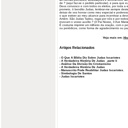
de ? (aqui faz-se o pedido particular), e para que e
Deus convosco e com todos os eleitos, por toda a 
prometo, ó bendito Judas, lembrar-me sempre dest
deixar de vos honrar como meu especial e poderoso
o que estiver ao meu alcance para incentivar a de
Amém. São Judas Tadeu, rogai por nós e por todo
invocam o vosso auxílio.? (3 Pai Nosso, 3 Ave Maria
É costume imprimir um milheiro da oração, com o pe
ou periódicos, como forma de agradecimento ou pa
Veja mais em:
His
Artigos Relacionados
-
O Que A Bíblia Diz Sobre Judas Iscariotes
-
A Verdadeira História De Judas _parte Ii
-
Análise Da Divisão Do Cristianismo
-
A Verdadeira História De Judas
-
Manuscrito Pode Reabilitar Judas Iscariotes.
-
Simbologia De Santos
-
Judas Iscariotes