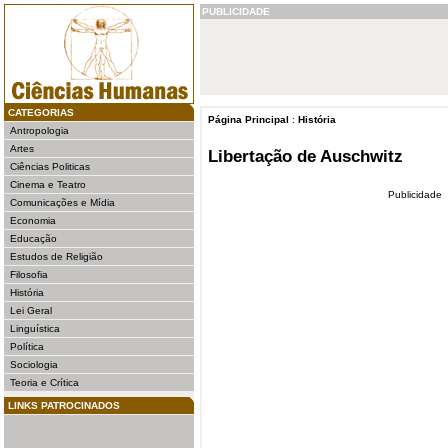
PUBLICIDADE
CATEGORIAS
Página Principal
:
História
Antropologia
Artes
Libertação de Auschwitz
Ciências Politicas
Cinema e Teatro
Publicidade
Comunicações e Mídia
Economia
Educação
Estudos de Religião
Filosofia
História
Lei Geral
Linguística
Política
Sociologia
Teoria e Crítica
LINKS PATROCINADOS