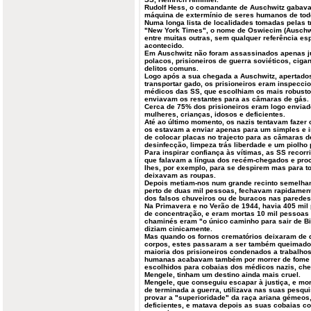
Rudolf Hess, o comandante de Auschwitz gabava
máquina de extermínio de seres humanos de tod
Numa longa lista de localidades tomadas pelas t
"New York Times", o nome de Oswiecim (Auschwi
entre muitas outras, sem qualquer referência esp
acontecido.
Em Auschwitz não foram assassinados apenas j
polacos, prisioneiros de guerra soviéticos, cig
delitos comuns.
Logo após a sua chegada a Auschwitz, apertados
transportar gado, os prisioneiros eram inspecci
médicos das SS, que escolhiam os mais robusto
enviavam os restantes para as câmaras de gás.
Cerca de 75% dos prisioneiros eram logo enviado
mulheres, crianças, idosos e deficientes.
Até ao último momento, os nazis tentavam fazer
os estavam a enviar apenas para um simples e 
de colocar placas no trajecto para as câmaras d
desinfecção, limpeza trás liberdade e um piolho 
Para inspirar confiança às vítimas, as SS recorr
que falavam a língua dos recém-chegados e procu
lhes, por exemplo, para se despirem mas para t
deixavam as roupas.
Depois metiam-nos num grande recinto semelhan
perto de duas mil pessoas, fechavam rapidamente
dos falsos chuveiros ou de buracos nas paredes 
Na Primavera e no Verão de 1944, havia 405 mil
de concentração, e eram mortas 10 mil pessoas 
chaminés eram "o único caminho para sair de B
diziam cinicamente.
Mas quando os fornos crematórios deixaram de 
corpos, estes passaram a ser também queimados
maioria dos prisioneiros condenados a trabalhos
humanas acabavam também por morrer de fome 
escolhidos para cobaias dos médicos nazis, che
Mengele, tinham um destino ainda mais cruel.
Mengele, que conseguiu escapar à justiça, e mor
de terminada a guerra, utilizava nas suas pesqui
provar a "superioridade" da raça ariana gémeos,
deficientes, e matava depois as suas cobaias co