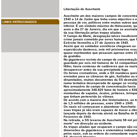
Libertação de Auschwitz
Auschwitz um dos maiores campos de concentr
1940 a 14 de Junho que tinha como objectivo o e
LINKS PATROCINADOS
pessoas de cor, politicos entre muitos outros que
inferior. É um símbolo máximo do Holocausto, qu
anos a dia 27 de
Janeiro
, dia em que se assinal
da sua libertação pelas tropas aliadas.
O Campo da Morte, designação talvez insuficiente
crime jamais cometido por seres humanos, que fe
Exército Vermelho a 27 de Janeiro de
1945
.
Assim que os soldados soviéticos chegaram a
espectáculo dantesco, sete mil prisioneiros exa
quase moribundos que pesavam apenas entre 23 
de gratidão.
No gigantesco recinto do campo de concentração
guardado por seis mil homens de 12 companhias
Hitler, havia centenas de cadáveres que os nazi
desaparecer antes da sua precipitada fuga.
Os fornos
crematórios
, onde a SS mandava quei
enviados para as
câmaras
de gás, fuzilados ou 
dinamitados, muitos documentos da SS destruíd
numa tentativa desesperada de apagar os vestíg
Nos armazéns do campo de concentração havia 
aproximadamente 348.820 fatos de homem e 836.
montanhas de sapatos, óculos, próteses, brinque
que tinham pertencido às vítimas.
De acordo com a maioria dos historiadores, ao
de 1,5 milhões de pessoas, entre 1940 e 1945.
Os nazis só começaram a abandonar Auschwitz a
suas tropas já não eram capazes de travar a ofe
lançada depois da derrota alemã na Batalha de 
Fevereiro de 1943.
Na retirada, a SS levarou de Auschwitz 58 mil p
morte" em direcção ao ocidente.
As tropas aliadas que ocuparam o campo não co
dimensões da gigantesca e sistemática indústr
pelos nazis, sob as ordens do comandante supr
SS, Heinrich Himmler.