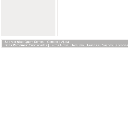
Sobre o site:
Quem Somos
|
Contato
|
Ajuda
Sites Parceiros:
Curiosidades
|
Livros Grátis
|
Resumo
|
Frases e Citações
|
Ciências