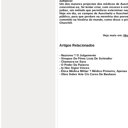
autopsiar.
Um dos maiores projectos dos médicos de Ausch
concretizar-se, foi tentar criar, com recurso à e
judias, um método que permitisse exterminar naç
Hoje em dia, os campos de Auschwitz e Auschwi
público, para que perdure na memória dos povos
cometido na história do mundo, como disse o pri
Churchill.
Veja mais em:
His
Artigos Relacionados
-
Nazismo ? O Julgamento
-
Sinopse Do Filme Lista De Schindler
-
Chamava-se Sara
-
O Poder Da Palavra
-
In Hoc Signo Vinces
-
Ética Médica Militar ? Médico Primeiro, Apena
-
Obra Sobre Arte C/o Curso Da Bauhaus