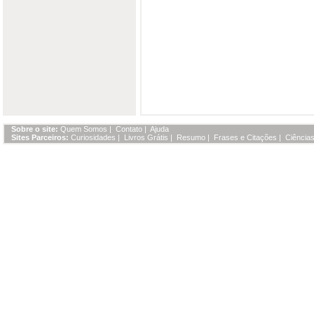
Sobre o site:
Quem Somos
|
Contato
|
Ajuda
Sites Parceiros:
Curiosidades
|
Livros Grátis
|
Resumo
|
Frases e Citações
|
Ciências