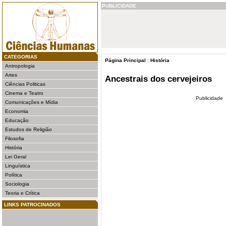
PUBLICIDADE
CATEGORIAS
Página Principal
:
História
Antropologia
Artes
Ancestrais dos cervejeiros
Ciências Politicas
Cinema e Teatro
Publicidade
Comunicações e Mídia
Economia
Educação
Estudos de Religião
Filosofia
História
Lei Geral
Linguística
Política
Sociologia
Teoria e Crítica
LINKS PATROCINADOS