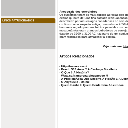
Ancestrais dos
cervejeiros
Os sumétrios foram os mais antigos apreciadores 
exame químico de uma fina camada residual enco
LINKS PATROCINADOS
descoberto por arqueólogos canadenses no sítio de
confirmou uma suspeita antiga, num selo de 2650 
banquete regado por uma
bebida
parecida com cer
mesopotâmios eram grandes bebedores de cervej
datado de 3500 a 3100 AC, faz parte de um conjunt
eram fabricados para armazenar a bebida.
Veja mais em:
His
Artigos Relacionados
-
Http://foamee.com/
-
Brasil, 509 Anos ? A Cachaça Brasileira
-
O Que é A História?
-
Www.safiramorena.blogspot.co M
-
A ProblemÁtica Que Encerra A FlexÃo E A Der
-
O Ahyauska - Daime
-
Quem Ganha E Quem Perde Com A Lei Seca