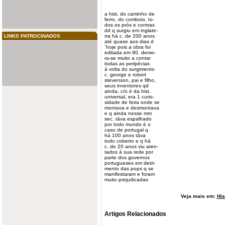
a
hist
, do caminho de
ferro, do comboio, to-
dos os prós e contras
dd q surgiu em inglate-
LINKS PATROCINADOS
rra há c. de 200
anos
até quase aos dias d
´hoje pois a obra foi
editada em 90. demo-
ra-se muito a contar
todas as peripécias
á volta do surgimento
c. george e robert
stevenson, pai e filho,
seus inventores qd
ainda, c/o é da hist.
universal, era 1 curio-
sidade de feira onde se
montava e desmontava
e q ainda nesse mm
sec. táva espalhado
por todo mundo é o
caso de portugal q
há 100 anos táva
todo coberto e q há
c. de 20 anos viu aten-
tados á sua rede por
parte dos governos
portugueses em detri-
mento das pops q se
manifestaram e foram
muito prejudicadas
Veja mais em:
His
Artigos Relacionados