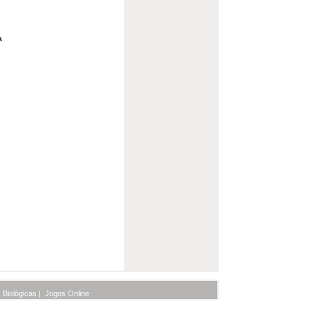
a
 Biológicas
|
Jogos Online