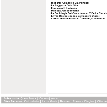
-
Hist. Dos Comboios Em Portugal
-
La Saggezza Della Vita
-
Economia E Evolução
-
Mitologia Greco-romana
-
La Sociologia Del Conocimiento Y De La Cienci
-
Livros Das Selecções Do Readers Digest
-
Carlos Alberto Ferreira D´almeida,in Memorian
Sobre o site:
Quem Somos
|
Contato
|
Ajuda
Sites Parceiros:
Curiosidades
|
Livros Grátis
|
Resumo
|
Frases e Citações
|
Ciências