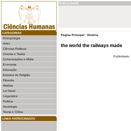
PUBLICIDADE
CATEGORIAS
Página Principal
:
História
Antropologia
Artes
the world the railways made
Ciências Politicas
Cinema e Teatro
Publicidade
Comunicações e Mídia
Economia
Educação
Estudos de Religião
Filosofia
História
Lei Geral
Linguística
Política
Sociologia
Teoria e Crítica
LINKS PATROCINADOS