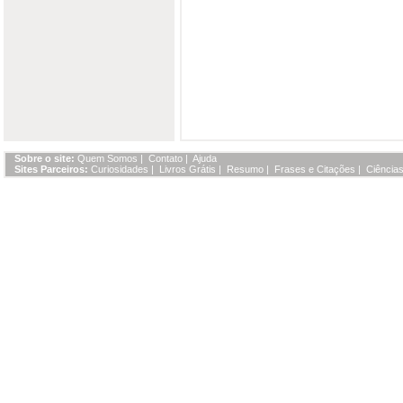
Sobre o site:
Quem Somos
|
Contato
|
Ajuda
Sites Parceiros:
Curiosidades
|
Livros Grátis
|
Resumo
|
Frases e Citações
|
Ciências