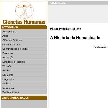
PUBLICIDADE
CATEGORIAS
Página Principal
:
História
Antropologia
Artes
A História da Humanidade
Ciências Politicas
Cinema e Teatro
Publicidade
Comunicações e Mídia
Economia
Educação
Estudos de Religião
Filosofia
História
Lei Geral
Linguística
Política
Sociologia
Teoria e Crítica
LINKS PATROCINADOS