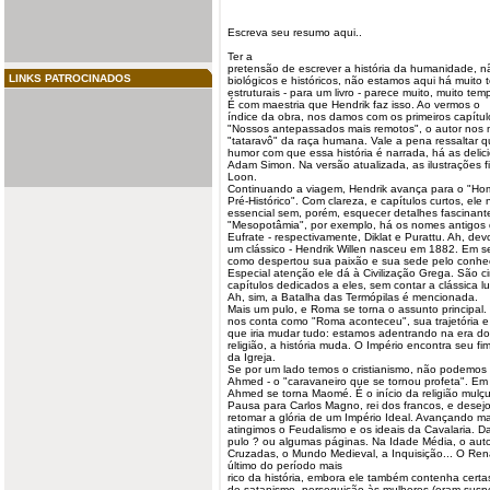
Escreva seu resumo aqui..
Ter a
pretensão de escrever a
história
da
humanidade
, n
LINKS PATROCINADOS
biológicos e históricos, não estamos aqui há muito
estruturais - para um livro - parece muito, muito tem
É com maestria que Hendrik faz isso. Ao vermos o
índice da obra, nos damos com os primeiros capítul
"Nossos antepassados mais remotos", o autor nos
"tataravô" da raça humana. Vale a pena ressaltar 
humor com que essa história é narrada, há as delici
Adam Simon. Na versão atualizada, as ilustrações f
Loon.
Continuando a viagem, Hendrik avança para o "H
Pré-Histórico". Com clareza, e capítulos curtos, ele
essencial sem, porém, esquecer detalhes fascinant
"Mesopotâmia", por exemplo, há os nomes antigos d
Eufrate - respectivamente, Diklat e Purattu. Ah, dev
um clássico - Hendrik Willen nasceu em 1882. Em seu
como despertou sua paixão e sua sede pelo conhe
Especial atenção ele dá à Civilização Grega. São c
capítulos dedicados a eles, sem contar a clássica l
Ah, sim, a Batalha das Termópilas é mencionada.
Mais um pulo, e Roma se torna o assunto principal.
nos conta como "Roma aconteceu", sua trajetória 
que iria mudar tudo: estamos adentrando na era d
religião, a história muda. O Império encontra seu f
da Igreja.
Se por um lado temos o cristianismo, não podemos
Ahmed - o "caravaneiro que se tornou profeta". Em 
Ahmed se torna Maomé. É o início da religião mul
Pausa para Carlos Magno, rei dos francos, e desej
retomar a glória de um Império Ideal. Avançando ma
atingimos o Feudalismo e os ideais da Cavalaria. D
pulo ? ou algumas páginas. Na Idade Média, o autor
Cruzadas, o Mundo Medieval, a Inquisição... O Re
último do período mais
rico da história, embora ele também contenha certa
de satanismo, perseguição às mulheres (eram suspe