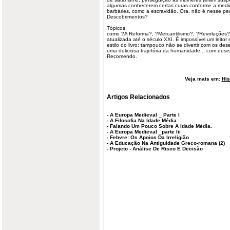
algumas conhecerem certas curas conforme a medicin
barbáries, como a escravidão. Ora, não é nesse p
Descobrimentos?
Tópicos
como ?A Reforma?, ?Mercantilismo?, ?Revoluções?,
atualizada até o século XXI. É impossível um leitor
estilo do livro; tampouco não se divertir com os
des
uma deliciosa trajetória da humanidade... com desen
Recomendo.
Veja mais em:
His
Artigos Relacionados
-
A Europa Medieval _ Parte I
-
A Filosofia Na Idade Média
-
Falando Um Pouco Sobre A Idade Média.
-
A Europa Medieval _parte Iii
-
Febvre: Os Apoios Da Irreligião
-
A Educação Na Antiguidade Greco-romana (2)
-
Projeto - Análise De Risco E Decisão