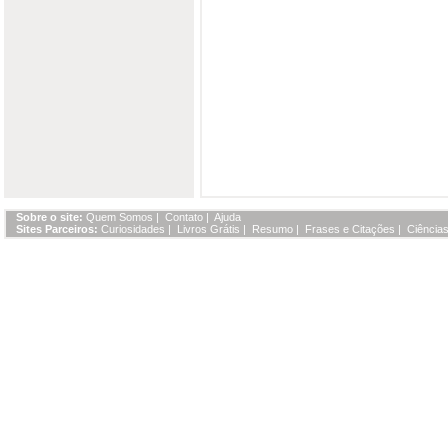
Sobre o site:
Quem Somos
|
Contato
|
Ajuda
Sites Parceiros:
Curiosidades
|
Livros Grátis
|
Resumo
|
Frases e Citações
|
Ciências