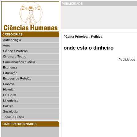
PUBLICIDADE
CATEGORIAS
Página Principal
:
Política
Antropologia
Artes
onde esta o dinheiro
Ciências Politicas
Cinema e Teatro
Publicidade
Comunicações e Mídia
Economia
Educação
Estudos de Religião
Filosofia
História
Lei Geral
Linguística
Política
Sociologia
Teoria e Crítica
LINKS PATROCINADOS