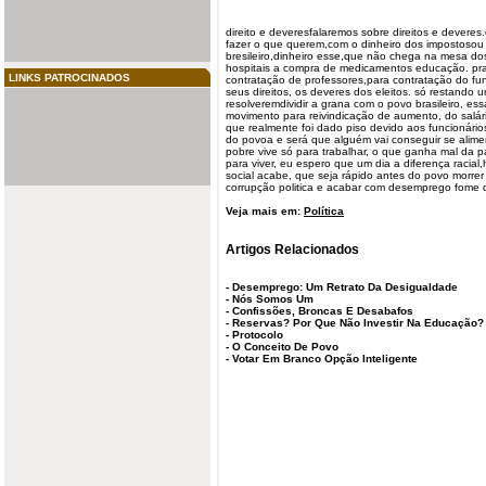
direito e deveresfalaremos sobre direitos e deveres.
fazer o que querem,com o dinheiro dos impostosou 
bresileiro,dinheiro esse,que não chega na mesa do
hospitais a compra de medicamentos educação. pra
LINKS PATROCINADOS
contratação de professores,para contratação do func
seus direitos, os deveres dos eleitos. só restando 
resolveremdividir a grana com o povo brasileiro, 
movimento para reivindicação de aumento, do salár
que realmente foi dado piso devido aos funcionário
do povoa e será que alguém vai conseguir se alime
pobre vive só para trabalhar, o que ganha mal da 
para viver, eu espero que um dia a diferença racia
social acabe, que seja rápido antes do povo morrer
corrupção politica e acabar com desemprego fome d
Veja mais em:
Política
Artigos Relacionados
-
Desemprego: Um Retrato Da Desigualdade
-
Nós Somos Um
-
Confissões, Broncas E Desabafos
-
Reservas? Por Que Não Investir Na Educação?
-
Protocolo
-
O Conceito De Povo
-
Votar Em Branco Opção Inteligente