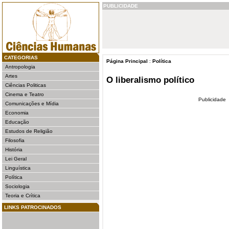
PUBLICIDADE
CATEGORIAS
Página Principal
:
Política
Antropologia
Artes
O liberalismo político
Ciências Politicas
Cinema e Teatro
Publicidade
Comunicações e Mídia
Economia
Educação
Estudos de Religião
Filosofia
História
Lei Geral
Linguística
Política
Sociologia
Teoria e Crítica
LINKS PATROCINADOS