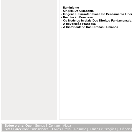
-
Iluminismo
-
Origem Da Cidadania
-
Origens E Características Do Pensamento Liber
-
Revolução Francesa
-
Os Modelos Iniciais Dos Direitos Fundamentais.
-
A Revolução Francesa
-
A Historicidade Dos Direitos Humanos
Sobre o site:
Quem Somos
|
Contato
|
Ajuda
Sites Parceiros:
Curiosidades
|
Livros Grátis
|
Resumo
|
Frases e Citações
|
Ciências