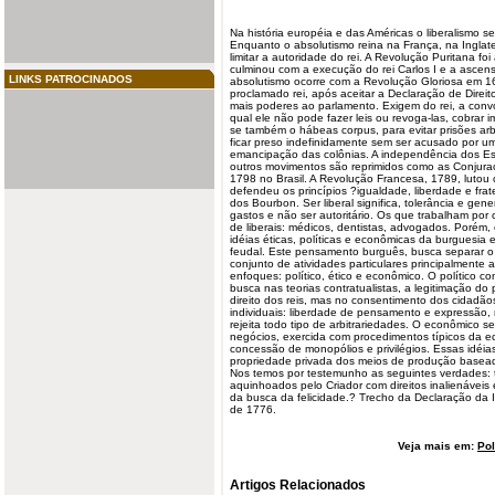
Na história européia e das Américas o liberalismo s
Enquanto o absolutismo reina na França, na Inglat
limitar a autoridade do rei. A Revolução Puritana foi
culminou com a execução do rei Carlos I e a ascen
LINKS PATROCINADOS
absolutismo ocorre com a Revolução Gloriosa em 1
proclamado rei, após aceitar a Declaração de Direit
mais poderes ao parlamento. Exigem do rei, a conv
qual ele não pode fazer leis ou revoga-las, cobrar i
se também o hábeas corpus, para evitar prisões ar
ficar preso indefinidamente sem ser acusado por u
emancipação das colônias. A independência dos E
outros movimentos são reprimidos como as Conjura
1798 no Brasil. A Revolução Francesa, 1789, lutou c
defendeu os princípios ?igualdade, liberdade e fra
dos Bourbon. Ser liberal significa, tolerância e gen
gastos e não ser autoritário. Os que trabalham po
de liberais: médicos, dentistas, advogados. Porém
idéias éticas, políticas e econômicas da burguesia
feudal. Este pensamento burguês, busca separar o
conjunto de atividades particulares principalmente 
enfoques: político, ético e econômico. O político co
busca nas teorias contratualistas, a legitimação do
direito dos reis, mas no consentimento dos cidadãos
individuais: liberdade de pensamento e expressão, r
rejeita todo tipo de arbitrariedades. O econômico 
negócios, exercida com procedimentos típicos da e
concessão de monopólios e privilégios. Essas idéia
propriedade privada dos meios de produção baseada 
Nos temos por testemunho as seguintes verdades: 
aquinhoados pelo Criador com direitos inalienáveis 
da busca da felicidade.? Trecho da Declaração da
de 1776.
Veja mais em:
Pol
Artigos Relacionados