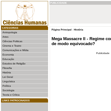
PUBLICIDADE
CATEGORIAS
Página Principal
:
História
Antropologia
Artes
Mega Massacre II - Regime c
Ciências Politicas
de modo equivocado?
Cinema e Teatro
Comunicações e Mídia
Publicidade
Economia
Educação
Estudos de Religião
Filosofia
História
Lei Geral
Linguística
Política
Sociologia
Teoria e Crítica
LINKS PATROCINADOS