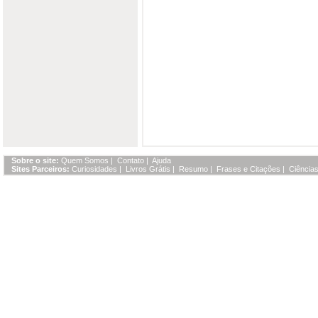
Sobre o site:
Quem Somos
|
Contato
|
Ajuda
Sites Parceiros:
Curiosidades
|
Livros Grátis
|
Resumo
|
Frases e Citações
|
Ciências