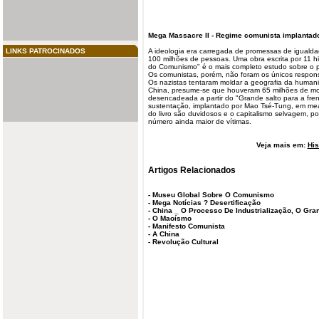
Mega
Massacre
II - Regime
comunista
implantad
LINKS PATROCINADOS
A ideologia era carregada de promessas de igualdad
100 milhões de pessoas. Uma obra escrita por 11 his
do Comunismo" é o mais completo estudo sobre o p
Os comunistas, porém, não foram os únicos respon
Os nazistas tentaram moldar a geografia da humanid
China, presume-se que houveram 65 milhões de mor
desencadeada a partir do "Grande salto para a fren
sustentação, implantado por Mao Tsé-Tung, em m
do livro são duvidosos e o capitalismo selvagem, p
número ainda maior de vítimas.
Veja mais em:
His
Artigos Relacionados
-
Museu Global Sobre O Comunismo
-
Mega Notícias ? Desertificação
-
China _ O Processo De Industrialização, O Gran
-
O Maoísmo
-
Manifesto Comunista
-
A China
-
Revolução Cultural