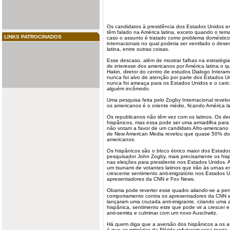
Os candidatos à presidência dos Estados Unido
têm falado na América
latina
, exceto quando o tem
LINKS PATROCINADOS
caso o assunto é tratado como problema doméstico
internacionais no qual poderia ser ventilado o de
latina, entre outras coisas.
Esse descaso, além de mostrar falhas na estratégia
de interesse dos
americanos
por América latina o qu
Hakin, diretor do centro de estudos Dialogo Interam
nunca foi alvo de atenção por parte dos Estados Un
nunca foi ameaça para os Estados Unidos e o car
alguém incômodo.
Uma pesquisa feita pelo Zogby Internacional
revelo
os americanos é o oriente médio, ficando América l
Os republicanos não têm vez com os
latinos
. Os de
hispânicos, mas essa pode ser uma armadilha para
não votam a favor de um candidato Afro-americano 
de New American Media revelou que quase 50% dos
americanos.
Os hispânicos são o bloco étnico maior dos Estado
pesquisador John Zogby, mais precisamente os hisp
nas eleições para presidente nos Estados Unidos. 
um tsunami de votantes latinos que irão às urnas
crescente sentimento
anti
-imigratório nos Estados
apresentadores da CNN e Fox News.
Obama pode reverter esse quadro aliando-se a per
comportamento contra os apresentadores da CNN 
lançaram uma cruzada anti-imigrante, criando uma 
hispânica, sentimento este que pode vir a crescer 
anti-semita e culminar com um novo Auschwitz.
Há quem diga que a aversão dos hispânicos a os af
é que as primárias da Flórida refutaram essa teoria.