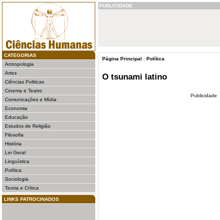
PUBLICIDADE
CATEGORIAS
Página Principal
:
Política
Antropologia
Artes
O tsunami latino
Ciências Politicas
Cinema e Teatro
Publicidade
Comunicações e Mídia
Economia
Educação
Estudos de Religião
Filosofia
História
Lei Geral
Linguística
Política
Sociologia
Teoria e Crítica
LINKS PATROCINADOS