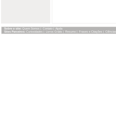
Sobre o site:
Quem Somos
|
Contato
|
Ajuda
Sites Parceiros:
Curiosidades
|
Livros Grátis
|
Resumo
|
Frases e Citações
|
Ciências