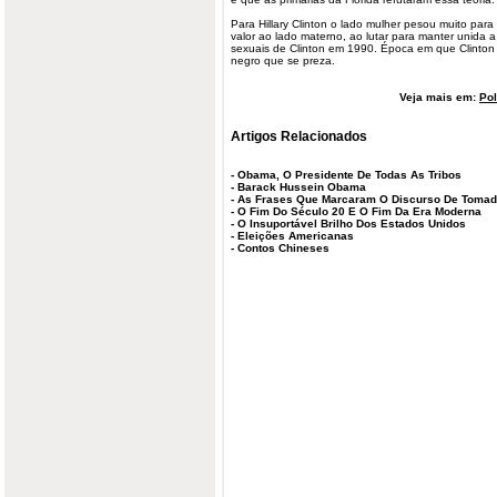
Para Hillary Clinton o lado mulher pesou muito para
valor ao lado materno, ao lutar para manter unida 
sexuais de Clinton em 1990. Época em que Clinton
negro que se preza.
Veja mais em:
Pol
Artigos Relacionados
-
Obama, O Presidente De Todas As Tribos
-
Barack Hussein Obama
-
As Frases Que Marcaram O Discurso De Toma
-
O Fim Do Século 20 E O Fim Da Era Moderna
-
O Insuportável Brilho Dos Estados Unidos
-
Eleições Americanas
-
Contos Chineses