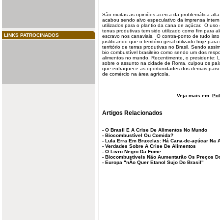
São muitas as opiniões acerca da problemática alta
acabou sendo alvo especulativo da imprensa internac
utilizados para o plantio da cana de açúcar. O uso
terras produtivas tem sido utilizado como fim para a
LINKS PATROCINADOS
escravo nos canaviais. O contra-ponto de tudo isto
justificando que o território geral utilizado hoje p
território de terras produtivas no Brasil. Sendo ass
bio combustível brasileiro como sendo um dos res
alimentos no mundo. Recentimente, o presidente: Lu
sobre o assunto na cidade de Roma, culpou os paí
que enfraquece as oportunidades dos demais paise
de comércio na área agrícola.
Veja mais em:
Pol
Artigos Relacionados
-
O Brasil E A Crise De Alimentos No Mundo
-
Biocombustível Ou Comida?
-
Lula Erra Em Bruxelas: Há Cana-de-açúcar Na
-
Verdades Sobre A Crise De Alimentos
-
O Livro Negro Da Fome
-
Biocombustíveis Não Aumentarão Os Preços D
-
Europa "nÃo Quer Etanol Sujo Do Brasil"