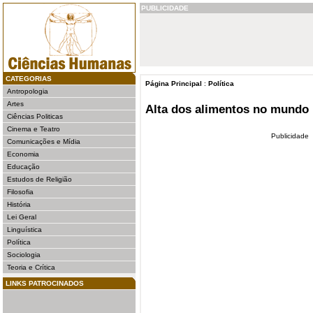
PUBLICIDADE
CATEGORIAS
Página Principal
:
Política
Antropologia
Artes
Alta dos alimentos no mundo
Ciências Politicas
Cinema e Teatro
Publicidade
Comunicações e Mídia
Economia
Educação
Estudos de Religião
Filosofia
História
Lei Geral
Linguística
Política
Sociologia
Teoria e Crítica
LINKS PATROCINADOS