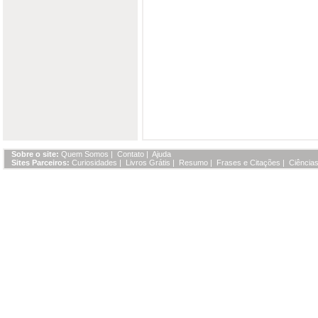
Sobre o site:
Quem Somos
|
Contato
|
Ajuda
Sites Parceiros:
Curiosidades
|
Livros Grátis
|
Resumo
|
Frases e Citações
|
Ciências