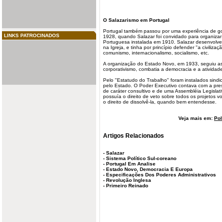
O Salazarismo em Portugal
Portugal também passou por uma experiência de gov
LINKS PATROCINADOS
1928, quando Salazar foi convidado para organizar
Portuguesa instalada em 1910. Salazar desenvolveu
na Igreja, e tinha por princípio defender "a civiliza
comunismo, internacionalismo, socialismo, etc.
A organização do Estado Novo, em 1933, seguiu as 
corporativismo, combatia a democracia e a atividad
Pelo "Estatudo do Trabalho" foram instalados sindic
pelo Estado. O Poder Executivo contava com a pr
de caráter consultivo e de uma Assembléia Legislat
possuía o direito de veto sobre todos os projetos 
o direito de dissolvê-la, quando bem entendesse.
Veja mais em:
Pol
Artigos Relacionados
-
Salazar
-
Sistema Político Sul-coreano
-
Portugal Em Analise
-
Estado Novo, Democracia E Europa
-
Especificações Dos Poderes Administrativos
-
Revolução Inglesa
-
Primeiro Reinado