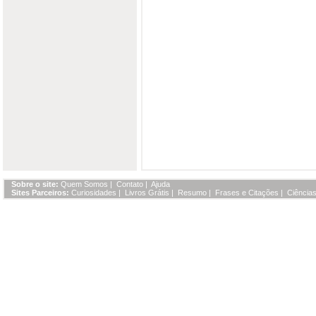
Sobre o site:
Quem Somos
|
Contato
|
Ajuda
Sites Parceiros:
Curiosidades
|
Livros Grátis
|
Resumo
|
Frases e Citações
|
Ciências