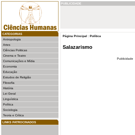
PUBLICIDADE
CATEGORIAS
Página Principal
:
Política
Antropologia
Artes
Salazarismo
Ciências Politicas
Cinema e Teatro
Publicidade
Comunicações e Mídia
Economia
Educação
Estudos de Religião
Filosofia
História
Lei Geral
Linguística
Política
Sociologia
Teoria e Crítica
LINKS PATROCINADOS