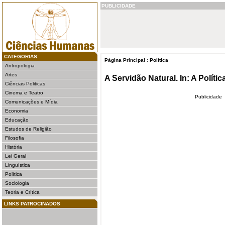
PUBLICIDADE
CATEGORIAS
Página Principal
:
Política
Antropologia
Artes
A Servidão Natural. In: A Polític
Ciências Politicas
Cinema e Teatro
Publicidade
Comunicações e Mídia
Economia
Educação
Estudos de Religião
Filosofia
História
Lei Geral
Linguística
Política
Sociologia
Teoria e Crítica
LINKS PATROCINADOS