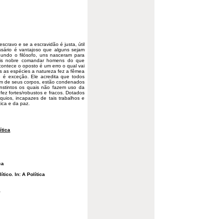
escravo
e se a escravidão é justa, útil
ssário é vantajoso que alguns sejam
undo o filósofo, uns nasceram para
ais nobre comandar homens do que
ontece o oposto é um erro o qual vai
as as espécies a natureza fez a fêmea
é exceção. Ele acredita que todos
ém de seus corpos, estão condenados
nstintos os quais não fazem uso da
 fez fortes/robustos e fracos. Dotados
quios, incapazes de tais trabalhos e
tica e da paz.
ítica
ca
ico. In: A Política
a