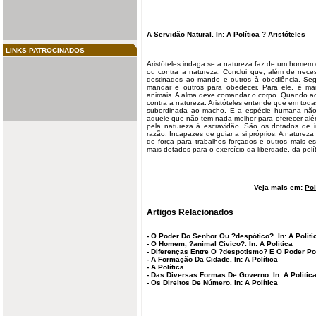
A Servidão Natural. In: A Política ? Aristóteles
LINKS PATROCINADOS
Aristóteles indaga se a natureza faz de um homem
ou contra a natureza. Conclui que; além de nece
destinados ao mando e outros à obediência. Seg
mandar e outros para obedecer. Para ele, é m
animais. A alma deve comandar o corpo. Quando ac
contra a natureza. Aristóteles entende que em tod
subordinada ao macho. E a espécie humana não 
aquele que não tem nada melhor para oferecer al
pela natureza à escravidão. São os dotados de i
razão. Incapazes de guiar a si próprios. A natureza
de força para trabalhos forçados e outros mais es
mais dotados para o exercício da liberdade, da polí
Veja mais em:
Pol
Artigos Relacionados
-
O Poder Do Senhor Ou ?despótico?. In: A Políti
-
O Homem, ?animal Cívico?. In: A Política
-
Diferenças Entre O ?despotismo? E O Poder Polít
-
A Formação Da Cidade. In: A Política
-
A Política
-
Das Diversas Formas De Governo. In: A Polític
-
Os Direitos De Número. In: A Política