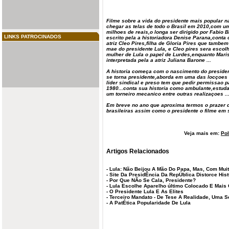
Filme sobre a vida do
presidente
mais popular 
chegar as telas de todo o Brasil em 2010,com 
milhoes de reais,o longa ser dirigido por Fabio 
LINKS PATROCINADOS
escrito pela a historiadora Denise Parana,conta
atriz Cleo Pires,filha de Gloria Pires que tambem
mae do presidente Lula, e Cleo pires sera escolh
mulher de Lula o papel de Lurdes,enquanto Mari
interpretada pela a atriz Juliana Barone ...
A historia começa com o
nascimento
do presiden
se torna presidente,aborda em uma das locçoe
lider sindical e preso tem que pedir permissao p
1980...conta sua historia como ambulante,estud
um torneiro mecanico entre outras realizaçoes ..
Em breve no ano que aproxima termos o prazer de
brasileiras assim como o presidente o filme em s
Veja mais em:
Pol
Artigos Relacionados
-
Lula: Não Beijou A Mão Do Papa, Mas, Com Muit
-
Site Da PresidÊncia Da RepÚblica Distorce Hist
-
Por Que NÃo Se Cala, Presidente?
-
Lula Escolhe Aparelho último Colocado E Mai
-
O Presidente Lula E As Elites
-
Terceiro Mandato - De Tese A Realidade, Uma 
-
A PatÉtica Popularidade De Lula