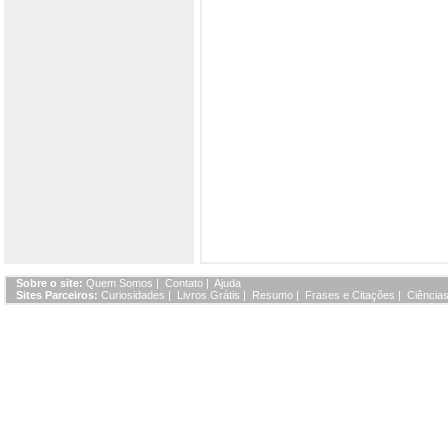
Sobre o site:
Quem Somos
|
Contato
|
Ajuda
Sites Parceiros:
Curiosidades
|
Livros Grátis
|
Resumo
|
Frases e Citações
|
Ciências