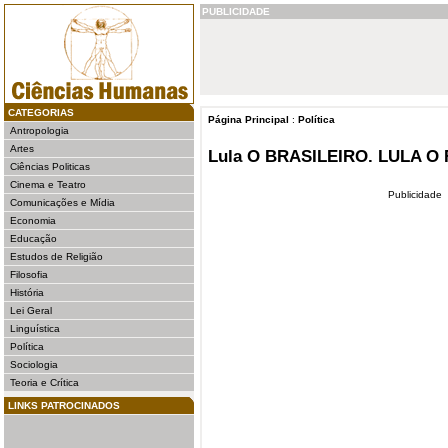
PUBLICIDADE
CATEGORIAS
Página Principal
:
Política
Antropologia
Artes
Lula O BRASILEIRO. LULA O
Ciências Politicas
Cinema e Teatro
Publicidade
Comunicações e Mídia
Economia
Educação
Estudos de Religião
Filosofia
História
Lei Geral
Linguística
Política
Sociologia
Teoria e Crítica
LINKS PATROCINADOS