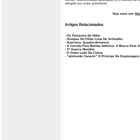
atingido por outro automóvel.
Veja mais em:
His
Artigos Relacionados
-
Os Falsários De Hitler
-
Sinopse Do Filme Lista De Schindler
-
Guernica: Quadro-denuncia
-
A Corrida Pela Bomba Atômica: A Busca Pela Ar
-
2ª Guerra Mundial
-
O Outro Lado Da Colina
-
"almirante Canaris" O Príncipe Da Espionage