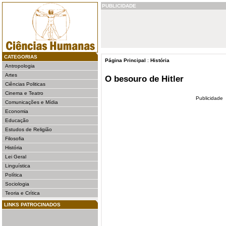
PUBLICIDADE
CATEGORIAS
Página Principal
:
História
Antropologia
Artes
O besouro de Hitler
Ciências Politicas
Cinema e Teatro
Publicidade
Comunicações e Mídia
Economia
Educação
Estudos de Religião
Filosofia
História
Lei Geral
Linguística
Política
Sociologia
Teoria e Crítica
LINKS PATROCINADOS