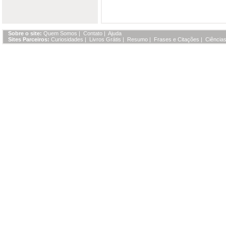
Sobre o site:
Quem Somos
|
Contato
|
Ajuda
Sites Parceiros:
Curiosidades
|
Livros Grátis
|
Resumo
|
Frases e Citações
|
Ciências