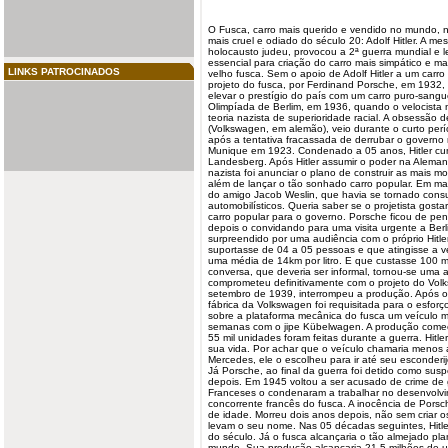
O
Fusca
,
carro
mais querido e vendido no
mundo
, 
mais cruel e odiado do século 20: Adolf Hitler. A 
holocausto judeu, provocou a 2ª
guerra
mundial e l
essencial para criação do carro mais simpático e 
LINKS PATROCINADOS
velho fusca. Sem o apoio de Adolf Hitler a um carro
projeto do fusca, por Ferdinand Porsche, em 1932, f
elevar o prestígio do país com um carro puro-sangu
Olimpíada de Berlim, em 1936, quando o velocista
teoria nazista de superioridade racial. A obsessão 
(Volkswagen, em alemão), veio durante o curto perí
após a tentativa fracassada de derrubar o govern
Munique em 1923. Condenado a 05 anos, Hitler cu
Landesberg. Após Hitler assumir o poder na Aleman
nazista foi anunciar o plano de construir as mais 
além de lançar o tão sonhado carro popular. Em ma
do amigo Jacob Weslin, que havia se tornado consul
automobilísticos. Queria saber se o projetista gost
carro popular para o governo. Porsche ficou de pen
depois o convidando para uma visita urgente a Berli
surpreendido por uma audiência com o próprio Hitler
suportasse de 04 a 05 pessoas e que atingisse a 
uma média de 14km por litro. E que custasse 100 ma
conversa, que deveria ser informal, tornou-se uma 
comprometeu definitivamente com o projeto do Volk
setembro de 1939, interrompeu a produção. Após o in
fábrica da Volkswagen foi requisitada para o esforç
sobre a plataforma mecânica do fusca um veículo mi
semanas com o jipe Kübelwagen. A produção começ
55 mil unidades foram feitas durante a guerra. Hitle
sua vida. Por achar que o veículo chamaria menos 
Mercedes, ele o escolheu para ir até seu esconderij
Já Porsche, ao final da guerra foi detido como susp
depois. Em 1945 voltou a ser acusado de crime de 
Franceses o condenaram a trabalhar no desenvolv
concorrente francês do fusca. A inocência de Pors
de idade. Morreu dois anos depois, não sem criar 
levam o seu nome. Nas 05 décadas seguintes, Hitler
do século. Já o fusca alcançaria o tão almejado pl
mundo. Sua produção alcançaria 21,5 milhões de u