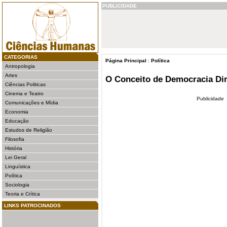
PUBLICIDADE
CATEGORIAS
Página Principal
:
Política
Antropologia
Artes
O Conceito de Democracia Dir
Ciências Politicas
Cinema e Teatro
Publicidade
Comunicações e Mídia
Economia
Educação
Estudos de Religião
Filosofia
História
Lei Geral
Linguística
Política
Sociologia
Teoria e Crítica
LINKS PATROCINADOS