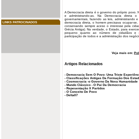
A Democracia direta é o governo do próprio povo. 
e administrando-as. Na Democracia direta 
governamentais, fazendo as leis, administrando e
LINKS PATROCINADOS
democracia direta, o homem precisava ocupar-se,
conservando
sempre aceso o
interesse
pela cida
Grécia Antiga
). Na verdade, o Estado, para exerce
pequeno quanto ao número de cidadãos e exten
participação de todos e a administração dos negóci
Veja mais em:
Pol
Artigos Relacionados
-
Democracia Sem O Povo: Uma Triste Experiênc
-
Classificações Antigas Da Formação Dos Esta
-
Cosmocracia -o Governo Da Nova Humanidade
-
Mundo Clássico - O Pai Da Democracia
-
Repesentação X Partidos
-
O Conceito De Povo
-
Delta07