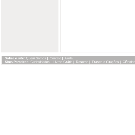
Sobre o site:
Quem Somos
|
Contato
|
Ajuda
Sites Parceiros:
Curiosidades
|
Livros Grátis
|
Resumo
|
Frases e Citações
|
Ciências