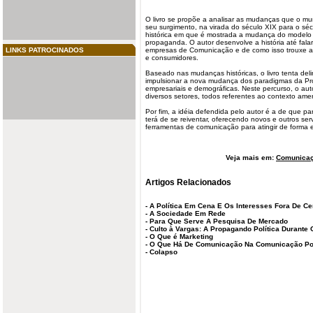
O livro se propõe a analisar as mudanças que o m
seu surgimento, na virada do século XIX para o sé
histórica em que é mostrada a mudança do modelo
propaganda. O autor desenvolve a história até fal
LINKS PATROCINADOS
empresas de Comunicação e de como isso trouxe alt
e consumidores.
Baseado nas mudanças históricas, o livro tenta del
impulsionar a nova mudança dos paradigmas da Pr
empresariais e demográficas. Neste percurso, o aut
diversos setores, todos referentes ao contexto ame
Por fim, a idéia defendida pelo autor é a de que pa
terá de se reiventar, oferecendo novos e outros ser
ferramentas de comunicação para atingir de forma 
Veja mais em:
Comunicaç
Artigos Relacionados
-
A Política Em Cena E Os Interesses Fora De C
-
A Sociedade Em Rede
-
Para Que Serve A Pesquisa De Mercado
-
Culto à Vargas: A Propagando Política Durante
-
O Que é Marketing
-
O Que Há De Comunicação Na Comunicação Pol
-
Colapso