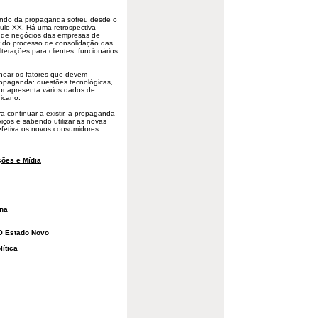
undo da propaganda sofreu desde o
culo XX. Há uma retrospectiva
 de negócios das empresas de
ar do processo de consolidação das
erações para clientes, funcionários
inear os fatores que devem
opaganda: questões tecnológicas,
or apresenta vários dados de
ricano.
ra continuar a existir, a propaganda
viços e sabendo utilizar as novas
efetiva os novos consumidores.
ões e Mídia
ena
 O Estado Novo
ítica