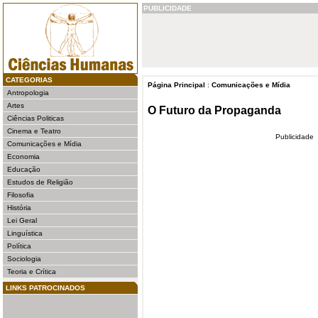
PUBLICIDADE
CATEGORIAS
Página Principal
:
Comunicações e Mídia
Antropologia
Artes
O Futuro da Propaganda
Ciências Politicas
Cinema e Teatro
Publicidade
Comunicações e Mídia
Economia
Educação
Estudos de Religião
Filosofia
História
Lei Geral
Linguística
Política
Sociologia
Teoria e Crítica
LINKS PATROCINADOS