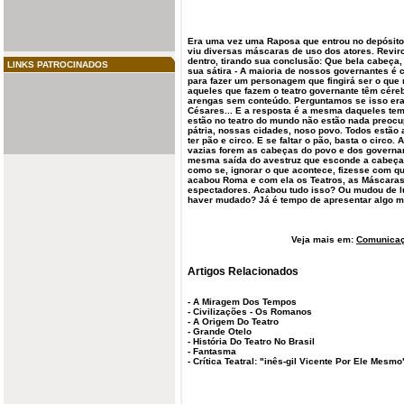
Era uma vez uma Raposa que entrou no depósito
viu diversas máscaras de uso dos atores. Reviro
dentro, tirando sua conclusão: Que bela cabeça,
LINKS PATROCINADOS
sua sátira - A maioria de nossos governantes é
para fazer um personagem que fingirá ser o que
aqueles que fazem o teatro governante têm cére
arengas sem conteúdo. Perguntamos se isso er
Césares... E a resposta é a mesma daqueles te
estão no teatro do mundo não estão nada preoc
pátria, nossas cidades, noso povo. Todos estão 
ter pão e circo. E se faltar o pão, basta o circo. 
vazias forem as cabeças do povo e dos governa
mesma saída do avestruz que esconde a cabeça s
como se, ignorar o que acontece, fizesse com q
acabou Roma e com ela os Teatros, as Máscaras, 
espectadores. Acabou tudo isso? Ou mudou de 
haver mudado? Já é tempo de apresentar algo m
Veja mais em:
Comunicaç
Artigos Relacionados
-
A Miragem Dos Tempos
-
Civilizações - Os Romanos
-
A Origem Do Teatro
-
Grande Otelo
-
História Do Teatro No Brasil
-
Fantasma
-
Crítica Teatral: "inês-gil Vicente Por Ele Mesm