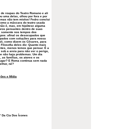
 de roupas do Teatro Romano e ali
u uma delas, olhou por fora e por
 mas não tem miolos! Fedro conclui
 como a máscara do teatro usada
 não é, mas, em hipótese alguma
bros pensantes dentro de suas
a somente nos tempos dos
mpos: afinal os desocupados que
upados com soluções para nossa
ali, como dizem os Césares, para
A Filosofia deles diz: Quanto mais
ntes, menos temos que pensar. É a
ob a areia para não ver o perigo,
ue não haja problemas. Um dia
as famílias, os atores e os
lugar? E Roma continua sem nada
elhor, né?
ões e Mídia
o" Da Cia Dos Ícones