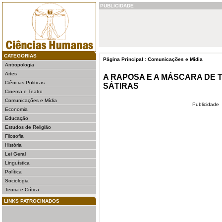
PUBLICIDADE
CATEGORIAS
Página Principal
:
Comunicações e Mídia
Antropologia
Artes
A RAPOSA E A MÁSCARA DE 
Ciências Politicas
SÁTIRAS
Cinema e Teatro
Comunicações e Mídia
Publicidade
Economia
Educação
Estudos de Religião
Filosofia
História
Lei Geral
Linguística
Política
Sociologia
Teoria e Crítica
LINKS PATROCINADOS