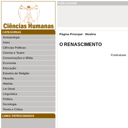
PUBLICIDADE
CATEGORIAS
Página Principal
:
História
Antropologia
Artes
O RENASCIMENTO
Ciências Politicas
Cinema e Teatro
Publicidade
Comunicações e Mídia
Economia
Educação
Estudos de Religião
Filosofia
História
Lei Geral
Linguística
Política
Sociologia
Teoria e Crítica
LINKS PATROCINADOS