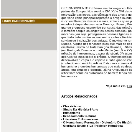
O
RENASCIMENTO
O Renascimento surgiu em Itál
países da Europa. Nos séculos XIV, XV e XVI deu
renovação das letras, das ciências e das artes a 
que tinha como principal inspiração o antigo mund
LINKS PATROCINADOS
início em Itália por diversas razões, entre as quais p
estados independentes como Florença, Roma , Gé
grande progresso económico por causa das relaçõe
e também porque os dirigentes destes estados ( pa
mecenas ( ou seja, protegiam as pessoas ligadas ás 
que Itália tinha muitos monumentos e obras literária
serviam de inspiração aos artistas. O movimento
re
Europa. Alguns dos renascentistas que mais se des
em Itália) Erasmo de Roterdão ( na Holanda) , Sha
(em Portugal). Durante a Idade Média (séc. V a XV)
reflexão do homem mas, a partir do século XV (com
debruçar-se mais sobre si próprio. O homem renas
desenvolver o corpo e o espiríto e tinha grande i
(conhecimento enciclopédico). Esta nova corrent
humanismo e um dos
humanistas
que mais se desta
artista, engenheiro e cientista. Já na Antiguidade c
reflectiram sobre os problemas do homem tendo sid
humanistas.
Veja mais em:
His
Artigos Relacionados
-
Classicismo
-
Sinais Da História-8ºano
-
Humanismo
-
Renascimento Cultural
-
Literatura E Humanismo
-
O Humanismo Português - Dicionário De Históri
-
Giordano Bruno Y La Tradicion Hermética