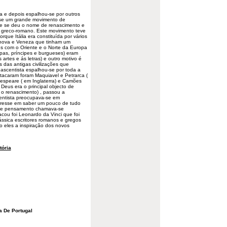
ia e depois
espalhou
-se por outros
-se um grande
movimento
de
que se deu o nome de renascimento e
o greco-romano. Este movimento teve
orque Itália era constituída por vários
nova e Veneza que tinham um
s com o Oriente e o Norte da Europa
pas, príncipes e burgueses) eram
artes e ás letras) e outro motivo é
s das antigas civilizações que
nascentista
espalhou-se por toda a
tacaram foram Maquiavel e Petrarca (
kespeare ( em Inglaterra) e Camões
 Deus era o principal objecto de
 o renascimento) , passou a
centista preocupava-se em
nteresse em saber um pouco de tudo
e de pensamento chamava-se
cou foi Leonardo da Vinci que foi
lássica escritores romanos e gregos
o eles a inspiração dos novos
tória
a De Portugal