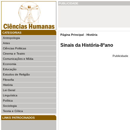
PUBLICIDADE
CATEGORIAS
Página Principal
:
História
Antropologia
Artes
Sinais da História-8ºano
Ciências Politicas
Cinema e Teatro
Publicidade
Comunicações e Mídia
Economia
Educação
Estudos de Religião
Filosofia
História
Lei Geral
Linguística
Política
Sociologia
Teoria e Crítica
LINKS PATROCINADOS