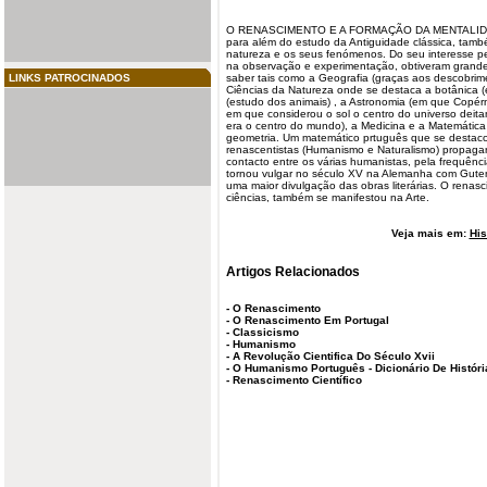
O
RENASCIMENTO
E A FORMAÇÃO DA MENTALIDA
para além do estudo da Antiguidade clássica, tamb
natureza
e os seus fenómenos. Do seu interesse pe
na observação e experimentação, obtiveram grande
LINKS PATROCINADOS
saber tais como a Geografia (graças aos descobri
Ciências da Natureza onde se destaca a botânica (
(estudo dos animais) , a Astronomia (em que Copé
em que considerou o sol o
centro
do universo deitan
era o centro do mundo), a Medicina e a Matemátic
geometria. Um matemático prtuguês que se destaco
renascentistas (Humanismo e Naturalismo) propaga
contacto entre os várias humanistas, pela frequênc
tornou vulgar no século XV na Alemanha com Gute
uma maior divulgação das obras literárias. O renasc
ciências, também se manifestou na Arte.
Veja mais em:
His
Artigos Relacionados
-
O Renascimento
-
O Renascimento Em Portugal
-
Classicismo
-
Humanismo
-
A Revolução Cientifica Do Século Xvii
-
O Humanismo Português - Dicionário De Históri
-
Renascimento Científico