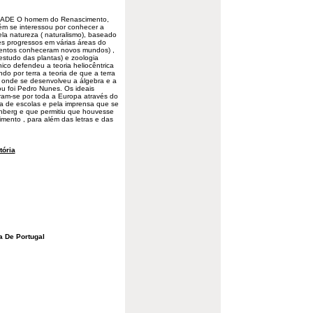
DE O homem do Renascimento,
ém se interessou por conhecer a
la natureza (
naturalismo
), baseado
s progressos em várias áreas do
mentos conheceram novos mundos) ,
estudo das plantas) e zoologia
rnico defendeu a
teoria
heliocêntrica
do por terra a teoria de que a terra
a onde se desenvolveu a álgebra e a
u foi Pedro Nunes. Os ideais
ram-se por toda a Europa através do
ia de escolas e pela imprensa que se
nberg e que permitiu que houvesse
imento , para além das letras e das
tória
a De Portugal