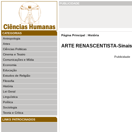
PUBLICIDADE
CATEGORIAS
Página Principal
:
História
Antropologia
Artes
ARTE RENASCENTISTA-Sinais d
Ciências Politicas
Cinema e Teatro
Publicidade
Comunicações e Mídia
Economia
Educação
Estudos de Religião
Filosofia
História
Lei Geral
Linguística
Política
Sociologia
Teoria e Crítica
LINKS PATROCINADOS