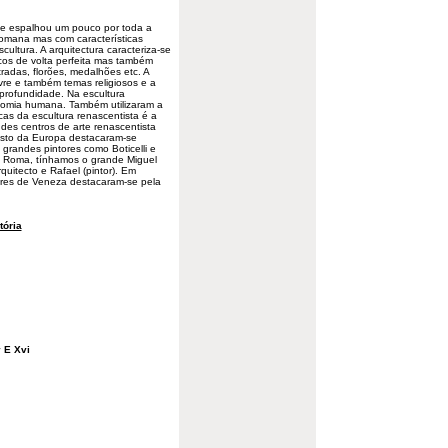
se espalhou um pouco por toda a
-romana mas com características
scultura
. A arquitectura
caracteriza
-se
cos de volta perfeita mas também
tradas, florões, medalhões etc. A
ivre e também temas religiosos e a
profundidade. Na escultura
tomia humana. Também utilizaram a
cas da escultura renascentista é a
ndes centros de arte renascentista
resto da Europa
destacaram
-se
grandes pintores como Boticelli e
m Roma, tínhamos o grande Miguel
quitecto e Rafael (pintor). Em
ores de Veneza destacaram-se pela
tória
 E Xvi