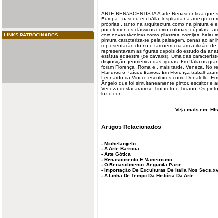
ARTE
RENASCENTISTA
A arte Renascentista que 
Europa , nasceu em Itália, inspirada na arte greco
próprias , tanto na
arquitectura
como na pintura e
e
por elementos clássicos como colunas, cúpulas , ar
LINKS PATROCINADOS
com novas técnicas como pilastras, cornijas, balaus
pintura caracteriza-se pela paisagem, cenas ao ar l
representação do nu e também criaram a ilusão de 
representavam as figuras depois do estudo da ana
estátua equestre (de cavalos). Uma das característi
disposição geométrica das figuras. Em Itália os gra
foram Florença ,Roma e , mais tarde, Veneza. No 
Flandres e Países Baixos. Em Florença trabalharam 
Leonardo da Vinci e escultores como Donatello. E
Ângelo que foi simultaneamente pintor, escultor e ar
Veneza destacaram-se Tintoreto e Ticiano. Os pint
luz e cor.
Veja mais em:
His
Artigos Relacionados
-
Michelangelo
-
A Arte Barroca
-
Arte Gótica
-
Renascimento E Maneirismo
-
O Renascimento. Segunda Parte.
-
Importação De Esculturas De Italia Nos Secs.xv
-
A Linha De Tempo Da História Da Arte