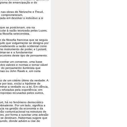
rograma de emancipação e do
da nas obras de Nietzsche e Freud,
e comprometeram,
ada em devolver o indivíduo a si
 que se posicionam, ora na
ular à razão teorizada pelas Luzes,
a filosofia setecentista.
 da filosofia francesa que se seguiu
quilo que vulgarmente se designa por
onsiderando a razão ocidental como
mo instrumento de poder, e Lyotard,
imar-se e a fundamentar
rlocutores deste tipo de
pensamento
.
encontrar um consenso, uma base
dos valores e normas e tornar viável
o do pensamento iluminista que
mas ou John Rawls e, em certa
o de um critério último da verdade. A
por isso, exclui a hipótese de
rminar a verdade ou a lei. Em ciência,
as refutadas pela experiência; em
 propostas recusadas pelos outros,
urt, há no fenómeno democrático
bivalente. Por um lado, significa a
cácia na gestão da economia e da
azão comunicacional na estrutura de
ões, por forma a suscitar uma adesão
m se destinam. Habermas sugere que
segundo, donde advém a cise de