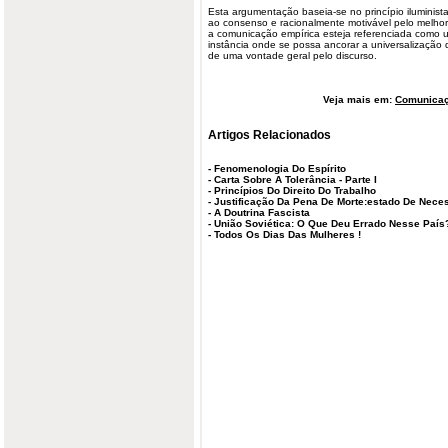
Esta argumentação baseia-se no princípio ilumini
ao consenso e racionalmente motivável pelo melh
a comunicação empírica esteja referenciada como u
instância onde se possa ancorar a universalização 
de uma vontade geral pelo discurso.
Veja mais em:
Comunicaç
Artigos Relacionados
-
Fenomenologia Do Espírito
-
Carta Sobre A Tolerância - Parte I
-
Princípios Do Direito Do Trabalho
-
Justificação Da Pena De Morte:estado De Nece
-
A Doutrina Fascista
-
União Soviética: O Que Deu Errado Nesse País
-
Todos Os Dias Das Mulheres !