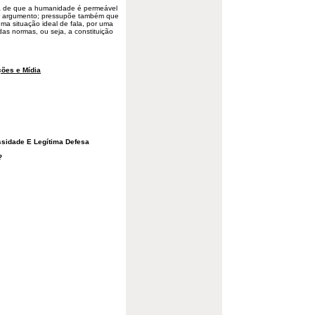
sta de que a humanidade é permeável
or argumento; pressupõe também que
ma situação ideal de fala, por uma
das normas, ou seja, a constituição
ões e Mídia
ssidade E Legítima Defesa
?