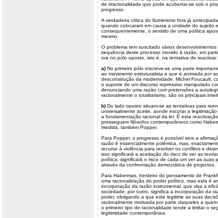
de irracionalidade que pode acobertar-se sob o p
progresso.
A verdadeira critica do Iluminismo fora já antecipa
quando colocaram em causa a unidade do sujeito 
consequentemente, o sentido de uma política apost
mesmo.
O problema tem suscitado vários desenvolvimentos
sequência deste processo movido à razão, em partic
ora no pólo oposto, isto é, na tentativa de reactivar 
a)
No primeiro pólo inscreve-se uma parte importante
ao movimento estruturalista e que é animada por a
desconstrução da modernidade. Michel Foucault, c
o suporte de um discurso repressivo manipulado co
denunciando uma razão com pretensões a autolegit
racionalmente o totalitarismo, são os principais inte
b)
Do lado oposto situam-se as tentativas para re
universalmente aceite, aonde escorar a legitimação 
a fundamentação racional da lei. É esta reactivaçã
prosseguem filósofos contemporâneos como Haber
medida, também Popper.
Para Popper, o progresso é possível sem a afirmaçã
razão é essencialmente polémica, mas, exactamente 
recurso à violência para resolver os conflitos e dete
isso significará a aceitação do risco de ver as teori
política, significará o risco de cada um ver as suas
através da confrontação democrática de projectos.
Para Habermas, herdeiro do pensamento de Frankf
uma racionalização do poder político, mas esta é am
incorporação da razão instrumental, que visa a efi
sociedade; por outro, significa a incorporação da r
poder, obrigando a que este legitime as suas decis
racionalmente motivada por parte daqueles a que
o primeiro tipo de racionalidade tende a limitar o 
legitimidade contemporânea.