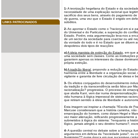
1-
A teorização hegeliana do Estado e da
sociedad
necessidade de uma explicação racional que legitim
sacrifício dos seus bens, através do pagamento de
de guerra, uma vez que o Estado é erigido em def
LINKS PATROCINADOS
súbditos.
2-
Ao apontar o Estado como o ?racional em si e par
do Universal e do Particular, a superação do conflit
Estado. Porém, esta argumentação leva-nos a enc
de um sector da sociedade para coarctar ou até n
da vontade do todo e é no Estado que se diluem as
despoletou dois tipos de reacções:
a)
A ideia marxista de extinção do Estado
, em que a
uma sociedade sem classes. Como as instituições 
garantem apenas os interesses da classe dominant
própria extinção.
b)
A tradição liberal
, propondo a redução do Estado 
harmonia entre a liberdade e a organização social
vigilante e garantia de livre circulação de ideias e b
3-
Os efeitos conjugados do desenvolvimento industr
da tradição e da transcendência serão lidos por 
racionalização? progressiva. O processo de emanc
que aludia Kant, vem dar numa despersonalização 
vida humana à lógica impessoal de sistemas raciona
que retiram sentido à ideia de liberdade e autonomia
Esta imagem vai inspirar a chamada ?Escola de Fra
Marcuse consideraram que a história caminha, não
emancipação do homem, como diziam Hegel e Marx
vez maior alienação, reificando progressivamente a
submetidos à lógica do sistema: ?enquanto a histór
lógico, jamais atingirá o seu destino humano?, esc
4-
A questão central no debate sobre a herança
ilu
argumentos em defesa da ?sociedade justa?, ou co
Iluminismo?? numa época em que sucessivas catástr