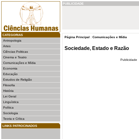
PUBLICIDADE
CATEGORIAS
Página Principal
:
Comunicações e Mídia
Antropologia
Artes
Sociedade, Estado e Razão
Ciências Politicas
Cinema e Teatro
Publicidade
Comunicações e Mídia
Economia
Educação
Estudos de Religião
Filosofia
História
Lei Geral
Linguística
Política
Sociologia
Teoria e Crítica
LINKS PATROCINADOS