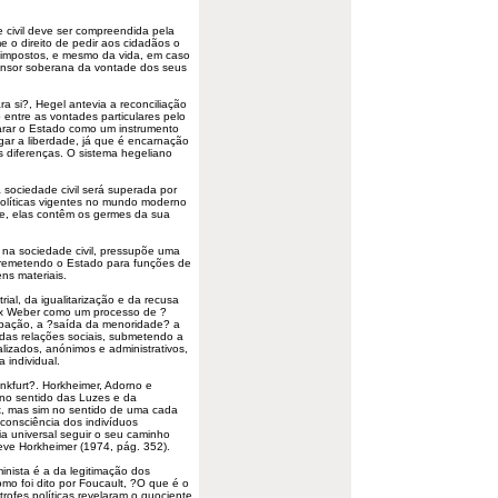
e
civil deve ser compreendida pela
e o direito de pedir aos cidadãos o
 impostos, e mesmo da vida, em caso
ensor soberana da vontade dos seus
a si?, Hegel antevia a reconciliação
o entre as vontades particulares pelo
arar o Estado como um instrumento
egar a
liberdade
, já que é encarnação
 diferenças. O sistema hegeliano
 sociedade civil será superada por
políticas vigentes no mundo moderno
e, elas contêm os germes da sua
na sociedade civil, pressupõe uma
, remetendo o Estado para funções de
ens materiais.
ial, da igualitarização e da recusa
Max Weber como um processo de ?
ipação, a ?saída da menoridade? a
das relações sociais, submetendo a
lizados, anónimos e administrativos,
 individual.
nkfurt?. Horkheimer, Adorno e
 no sentido das Luzes e da
, mas sim no sentido de uma cada
 consciência dos indivíduos
ia universal seguir o seu caminho
reve Horkheimer (1974, pág. 352).
minista
é a da legitimação dos
mo foi dito por Foucault, ?O que é o
ofes políticas revelaram o quociente