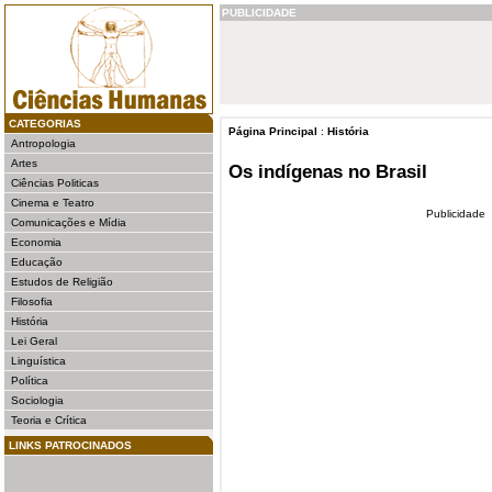
PUBLICIDADE
CATEGORIAS
Página Principal
:
História
Antropologia
Artes
Os indígenas no Brasil
Ciências Politicas
Cinema e Teatro
Publicidade
Comunicações e Mídia
Economia
Educação
Estudos de Religião
Filosofia
História
Lei Geral
Linguística
Política
Sociologia
Teoria e Crítica
LINKS PATROCINADOS