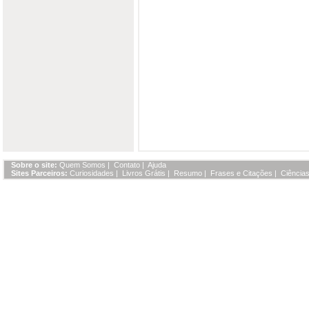
Sobre o site:
Quem Somos
|
Contato
|
Ajuda
Sites Parceiros:
Curiosidades
|
Livros Grátis
|
Resumo
|
Frases e Citações
|
Ciências