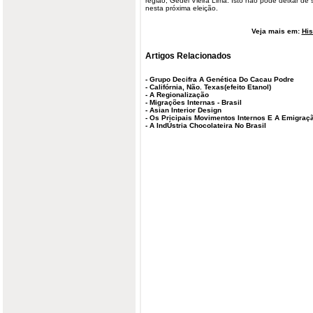
região, Gedel Vieira Lima. Isto não pode deixar de
nesta próxima eleição.
Veja mais em:
His
Artigos Relacionados
-
Grupo Decifra A Genética Do Cacau Podre
-
Califórnia, Não. Texas(efeito Etanol)
-
A Regionalização
-
Migrações Internas - Brasil
-
Asian Interior Design
-
Os Pricipais Movimentos Internos E A Emigraçã
-
A IndÚstria Chocolateira No Brasil