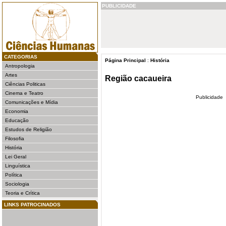
PUBLICIDADE
CATEGORIAS
Página Principal
:
História
Antropologia
Artes
Região cacaueira
Ciências Politicas
Cinema e Teatro
Publicidade
Comunicações e Mídia
Economia
Educação
Estudos de Religião
Filosofia
História
Lei Geral
Linguística
Política
Sociologia
Teoria e Crítica
LINKS PATROCINADOS