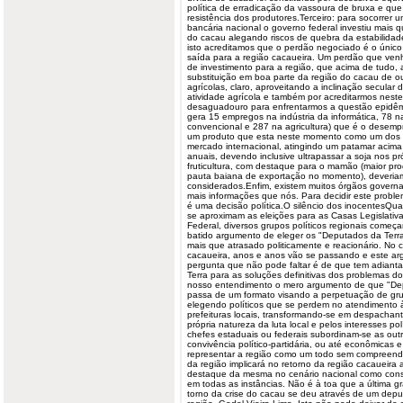
política de erradicação da vassoura de bruxa e qu
resistência dos produtores.Terceiro: para socorrer u
bancária nacional o governo federal investiu mais 
do cacau alegando riscos de quebra da estabilidade
isto acreditamos que o perdão negociado é o único
saída para a região cacaueira. Um perdão que ve
de investimento para a região, que acima de tudo, 
substituição em boa parte da região do cacau de ou
agrícolas, claro, aproveitando a inclinação secular 
atividade agrícola e também por acreditarmos nest
desaguadouro para enfrentarmos a questão epidêm
gera 15 empregos na indústria da informática, 78 na
convencional e 287 na agricultura) que é o desem
um produto que esta neste momento como um dos 
mercado internacional, atingindo um patamar acima
anuais, devendo inclusive ultrapassar a soja nos p
fruticultura, com destaque para o mamão (maior pro
pauta baiana de exportação no momento), deveria
considerados.Enfim, existem muitos órgãos govern
mais informações que nós. Para decidir este probl
é uma decisão política.O silêncio dos inocentesQu
se aproximam as eleições para as Casas Legislativa
Federal, diversos grupos políticos regionais começam
batido argumento de eleger os "Deputados da Terr
mais que atrasado politicamente e reacionário. No 
cacaueira, anos e anos vão se passando e este a
pergunta que não pode faltar é de que tem adiant
Terra para as soluções definitivas dos problemas 
nosso entendimento o mero argumento de que "De
passa de um formato visando a perpetuação de gr
elegendo políticos que se perdem no atendimento 
prefeituras locais, transformando-se em despachan
própria natureza da luta local e pelos interesses pol
chefes estaduais ou federais subordinam-se as out
convivência político-partidária, ou até econômicas 
representar a região como um todo sem compreend
da região implicará no retorno da região cacaueira
destaque da mesma no cenário nacional como cons
em todas as instâncias. Não é à toa que a última 
torno da crise do cacau se deu através de um dep