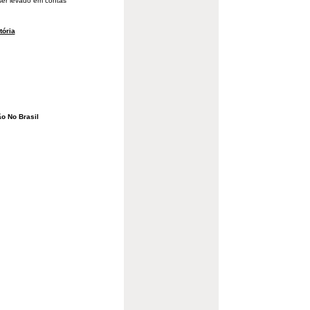
 ser levado em contas
tória
o No Brasil