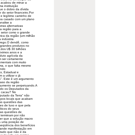
e acabou de minar a
ma instituição
que o dobro da dívida
 do setor financeiro.Por
 e legítimo caminho de
nha casado com um plano
analise a
tras alternativas
da região para a
e setor como o grande
ica da região (um milhão
 indústria
prego.O dendê, como
grandes produtos no
 dos U$ 30 bilhões
róximos anos e a
duto agrícola da
m ser certamente
amentais com muito
ema, o que falta mesmo
ando
s, Estadual e
 a utilizar o já
a". Este é um argumento
caso da região
rgumento se perpetuando.A
ado os Deputados da
do cacau? No
putado da Terra" não
upos locais que acabam
às questões das
tes de luxo e que pela
íticos do seus
ras questões de
e terminam por não
er que a solução macro
 a uma posição de
eqüência dos benefícios
grande manifestação em
utado que não é da