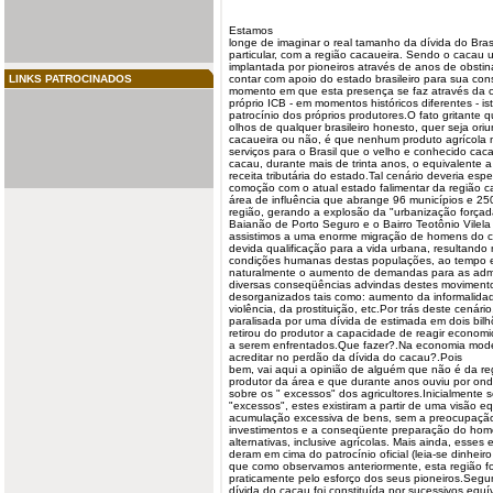
Estamos
longe de imaginar o real tamanho da
dívida
do Bras
particular, com a
região
cacaueira
. Sendo o cacau u
implantada por pioneiros através de anos de obsti
LINKS PATROCINADOS
contar com apoio do estado brasileiro para sua cons
momento em que esta presença se faz através da
próprio ICB - em momentos históricos diferentes - is
patrocínio dos próprios produtores.O fato gritante q
olhos de qualquer brasileiro honesto, quer seja ori
cacaueira ou não, é que nenhum
produto
agrícola 
serviços para o Brasil que o velho e conhecido cac
cacau, durante mais de trinta anos, o equivalente
receita tributária do estado.Tal cenário deveria es
comoção com o atual estado falimentar da região c
área de influência que abrange 96 municípios e 
região, gerando a explosão da "urbanização forçad
Baianão de Porto Seguro e o Bairro Teotônio Vilela 
assistimos a uma enorme migração de homens do 
devida qualificação para a vida urbana, resultand
condições humanas destas populações, ao tempo e
naturalmente o aumento de demandas para as admin
diversas conseqüências advindas destes movimento
desorganizados tais como: aumento da informalida
violência, da prostituição, etc.Por trás deste cenári
paralisada por uma dívida de estimada em dois bil
retirou do produtor a capacidade de reagir econom
a serem enfrentados.Que fazer?.Na economia moder
acreditar no perdão da dívida do cacau?.Pois
bem, vai aqui a opinião de alguém que não é da r
produtor da área e que durante anos ouviu por on
sobre os "
excessos
" dos agricultores.Inicialmente 
"excessos", estes existiram a partir de uma visão 
acumulação excessiva de bens, sem a preocupação 
investimentos e a conseqüente preparação do ho
alternativas, inclusive agrícolas. Mais ainda, esses
deram em cima do patrocínio oficial (leia-se dinheiro 
que como observamos anteriormente, esta região fo
praticamente pelo esforço dos seus pioneiros.Segu
dívida do cacau foi constituída por sucessivos eq