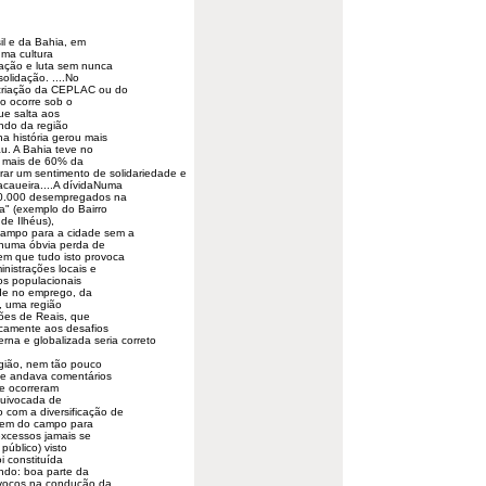
il e da Bahia, em
ma cultura
nação e luta sem nunca
olidação. ....No
 criação da CEPLAC ou do
to ocorre sob o
ue salta aos
undo da região
na história gerou mais
au. A Bahia teve no
 a mais de 60% da
perar um sentimento de solidariedade e
acaueira....A dívidaNuma
250.000 desempregados na
a" (exemplo do Bairro
de Ilhéus),
campo para a cidade sem a
o numa óbvia perda de
m que tudo isto provoca
istrações locais e
s populacionais
de no emprego, da
o, uma região
hões de Reais, que
icamente aos desafios
na e globalizada seria correto
egião, nem tão pouco
de andava comentários
se ocorreram
equivocada de
com a diversificação de
mem do campo para
 excessos jamais se
público) visto
i constituída
ndo: boa parte da
uívocos na condução da