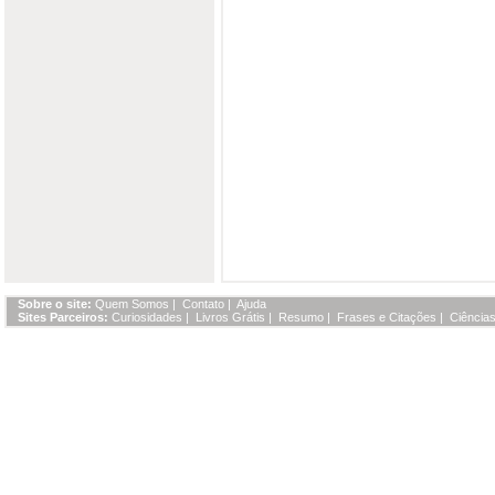
Sobre o site:
Quem Somos
|
Contato
|
Ajuda
Sites Parceiros:
Curiosidades
|
Livros Grátis
|
Resumo
|
Frases e Citações
|
Ciências