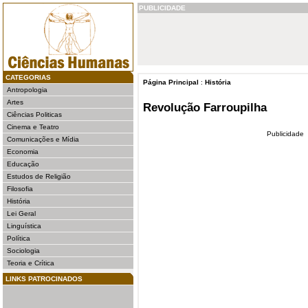
PUBLICIDADE
CATEGORIAS
Página Principal
:
História
Antropologia
Artes
Revolução Farroupilha
Ciências Politicas
Cinema e Teatro
Publicidade
Comunicações e Mídia
Economia
Educação
Estudos de Religião
Filosofia
História
Lei Geral
Linguística
Política
Sociologia
Teoria e Crítica
LINKS PATROCINADOS