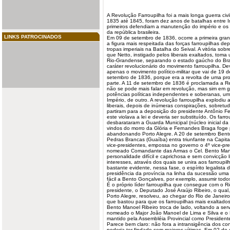
A Revolução
Farroupilha
foi a mais longa guerra civi
1835 até 1845, foram dez anos de batalhas entre Im
primeiros defendiam a manutenção do império e os
da
república
brasileira.
LINKS PATROCINADOS
Em 09 de setembro de 1836, ocorre a primeira gran
a figura mais respeitada das forças
farroupilhas
depo
tropas
imperiais
na Batalha do Seival. A vitória sobr
que Netto, instigado pelos liberais exaltados, tom
Rio-Grandense, separando o estado gaúcho do Bras
caráter revolucionário do
movimento
farroupilha. D
apenas o movimento político-militar que vai de 19
setembro de 1836, porque era a revolta de uma prov
parte. A 11 de setembro de 1836 é proclamada a R
não se pode mais falar em revolução, mas sim em gu
potências políticas independentes e soberanas, um
Império, de outro. A revolução farroupilha explodi
liberais, depois de inúmeras conspirações, sobretu
partiram para a deposição do presidente Antônio 
este violava a lei e deveria ser substituído. Os far
desbarataram a Guarda Municipal (núcleo inicial da 
vindos do morro da Glória e Fernandes Braga foge 
abandonando Porto Alegre. A 20 de setembro Bento
Pedras Brancas (Guaíba) entra triunfante na Capital
vice-presidentes, empossa no governo o 4º vice-pres
nomeado Comandante das Armas o Cel. Bento Man
personalidade difícil e caprichosa e sem convicção l
interesses, através dos quais se unira aos farroupi
bastante evidente, nessa fase, o espírito legalista
presidência da província na linha da sucessão uma 
fácil a Bento Gonçalves, por exemplo, assumir todo
É o próprio líder farroupilha que consegue com o 
presidente, o Deputado José Araújo Ribeiro, o qua
Porto Alegre, resolveu, ao chegar do Rio de Janeir
que bastou para que os farroupilhas mais exaltados 
Bento Manoel Ribeiro troca de lado, voltando a serv
nomeado o Major João Manoel de Lima e Silva e o Dr
mantido pela Assembléia Provincial como President
Parece bem claro: não fora a intransigência dos co
poderia ter findado sem maiores vítimas. Em 02 de 