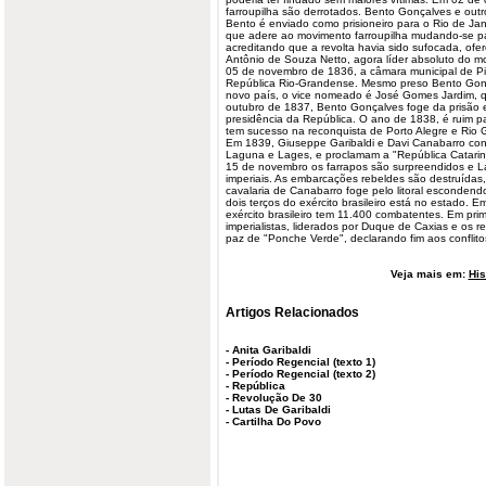
farroupilha são derrotados. Bento Gonçalves e outro
Bento é enviado como prisioneiro para o Rio de Jane
que adere ao movimento farroupilha mudando-se para
acreditando que a revolta havia sido sufocada, ofe
Antônio de Souza Netto, agora líder absoluto do 
05 de novembro de 1836, a câmara municipal de Pira
República Rio-Grandense. Mesmo preso Bento Gonç
novo país, o vice nomeado é José Gomes Jardim, 
outubro de 1837, Bento Gonçalves foge da prisão
presidência da República. O ano de 1838, é ruim pa
tem sucesso na reconquista de Porto Alegre e Rio 
Em 1839, Giuseppe Garibaldi e Davi Canabarro con
Laguna e Lages, e proclamam a "República Catarin
15 de novembro os farrapos são surpreendidos e L
imperiais. As embarcações rebeldes são destruídas
cavalaria de Canabarro foge pelo litoral esconden
dois terços do exército brasileiro está no estado. E
exército brasileiro tem 11.400 combatentes. Em pri
imperialistas, liderados por Duque de Caxias e os r
paz de "Ponche Verde", declarando fim aos conflito
Veja mais em:
His
Artigos Relacionados
-
Anita Garibaldi
-
Período Regencial (texto 1)
-
Período Regencial (texto 2)
-
República
-
Revolução De 30
-
Lutas De Garibaldi
-
Cartilha Do Povo