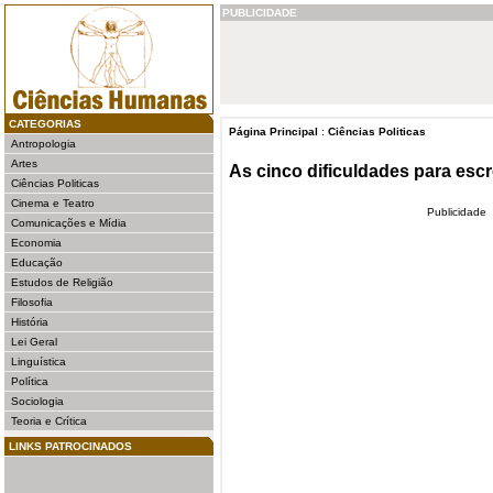
PUBLICIDADE
CATEGORIAS
Página Principal
:
Ciências Politicas
Antropologia
Artes
As cinco dificuldades para escr
Ciências Politicas
Cinema e Teatro
Publicidade
Comunicações e Mídia
Economia
Educação
Estudos de Religião
Filosofia
História
Lei Geral
Linguística
Política
Sociologia
Teoria e Crítica
LINKS PATROCINADOS