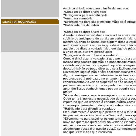
As cinco dificuldades para difusão da verdade:
?Coragem de dizer a verdade;
?Inteligência para reconhecê-la;
?Arte para manejá-la;
LINKS PATROCINADOS
?Dircenimento para saber em que mãos será eficaz
?Habilidade pra difundi-la.
?Coragem de dizer a verdade
A verdade deve ser mostrada na sua luta com a me
sublime,de ambíguo e de geral.este estilo de falar
mentira.Quando se afirma que alguém disse a ver
outros,vários,muitos ou um só,que disseram outra 
aquele que disse a verdade,falou em algo de prátic
a única coisa que era preciso dizer.
?Inteligência de reconhecer a verdade
Como é difícil dizer a verdade,já que por toda a pa
maioria uma simples questão de honestidade.Muit
verdade só precisa de coragem.Esquecema segunda
descobri-la.Não se pode dizer que seja fácil encont
Em primeiro lugar,já não é fácil descobrir qual verd
Alguns consagrem-se verdadeiramente as tarefas 
poderosos ou á pobreza,e no entanto não consegu
conhecimentos.As velhas surpertições não os larg
precisos conhecimentos que se podem adquirir e 
aprender.Esses conhecimentos podem adquirir nos 
prática.
?A arte de tornar a
verade
manejável com uma arm
Oque torna imperiosa a necessidade de dizer a ve
implica no que diz respeito á conduta prática.Com
inconsequentemente ou de que se poderão tirar co
?Habilidade para difundir a veradade
Frequentemente,é assim que perdem todo o fruto d
tempos,foi necessário recorrer a ''truques1 para es
?Dircenimento para escolher os que tornarão a vera
ouve-me quem me quizer ouvir.Na verdade,ele fala
não se pode escrever a verdade e basta:é absoluta
alguém que possa tirar partido dela.O conhecime
aos que lêem e aos que escrevem