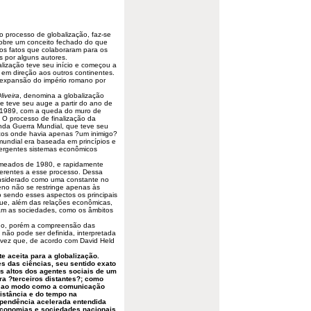
ao
processo
de globalização, faz-se
sobre um conceito fechado do que
 os fatos que colaboraram para os
s por alguns autores.
ização teve seu início e começou a
 em direção aos outros continentes.
expansão do império romano por
iveira
, denomina a globalização
e teve seu auge a partir do ano de
é 1989, com a queda do muro de
. O processo de finalização da
unda Guerra Mundial, que teve seu
cos onde havia apenas ?um inimigo?
mundial era baseada em princípios e
ivergentes sistemas econômicos
 meados de 1980, e rapidamente
nerentes a esse processo. Dessa
onsiderado como uma constante no
no não se restringe apenas às
 sendo esses aspectos os principais
que, além das relações econômicas,
am as sociedades, como os âmbitos
do, porém a compreensão das
não pode ser definida, interpretada
vez que, de acordo com David Held
e aceita para a globalização.
s das ciências, seu sentido exato
os altos dos agentes sociais de um
ra ?terceiros distantes?; como
a ao modo como a comunicação
istância e do tempo na
ependência acelerada entendida
economias e sociedades nacionais,