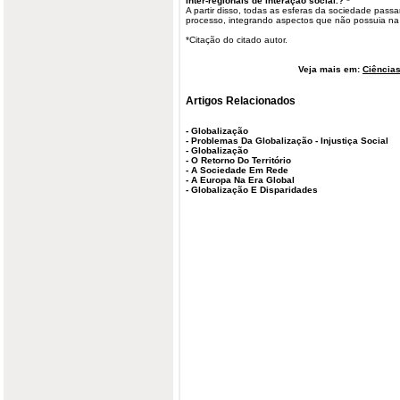
inter-regionais de interação social.? *
A partir disso, todas as esferas da sociedade passa
processo, integrando aspectos que não possuia na
*Citação do citado autor.
Veja mais em:
Ciências
Artigos Relacionados
-
Globalização
-
Problemas Da Globalização - Injustiça Social
-
Globalização
-
O Retorno Do Território
-
A Sociedade Em Rede
-
A Europa Na Era Global
-
Globalização E Disparidades