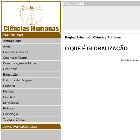
PUBLICIDADE
CATEGORIAS
Página Principal
:
Ciências Politicas
Antropologia
Artes
O QUE É GLOBALIZAÇÃO
Ciências Politicas
Cinema e Teatro
Publicidade
Comunicações e Mídia
Economia
Educação
Estudos de Religião
Filosofia
História
Lei Geral
Linguística
Política
Sociologia
Teoria e Crítica
LINKS PATROCINADOS