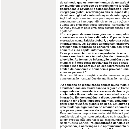
de tal modo que os acontecimentos de um país t
um mundo em processo de encolhimento (erosão d
geográficas a atividade socioeconômica); e, ent
integração global, reordenação das relações de 
da situação global e intensificação da interligaçã
A globalização caracteriza-se por um processo de i
crescimento da interdependência entre as nações, 
quanto aos princípios desse processo, concordand
Anthony McGrew, para uma clara compreensão o seg
adotado:
?
É o conjunto de transformações na ordem polí
acontecendo nas últimas décadas. O ponto de m
mercados numa ?aldeia-global?, explorada pela
internacionais. Os Estados abandonam gradativam
proteger sua produção da concorrência dos prod
comércio e ao capital internacional.
Esse processo tem sido acompanhado de uma
intensa revolução nas tecnologias de informaçã
televisão. As fontes de informação também se u
mundial e à crescente popularização dos canais 
lnternet. Isso faz com que os desdobramentos d
limites da economia e comecem a provocar uma 
entre os países.? *
Uma das nítidas conseqüências do processo de glo
transformação nos padrões de interligação mundial
?O conceito de globalização denota muito mais 
atividades sociais atravessando regiões e front
magnitude ou intensidade crescente de fluxos gl
sociedades ficam cada vez mais enredados em 
interação. Em conseqüência disso, ocorrências
passar a ter sérios impactos internos, enquant
gerar repercussões globais de peso. Em outras p
uma mudança significativa no alcance espacial 
que passa para uma escala inter-regional ou inte
Esse fenômeno proporciona maior visibilidade à pol
cenário global, com maior velocidade na interação 
ter um impacto não apenas local, mas mundial em u
Nestor Garcia Canclini
?a globalização denota a e
progressiva, a aceleração e o aprofundamento d