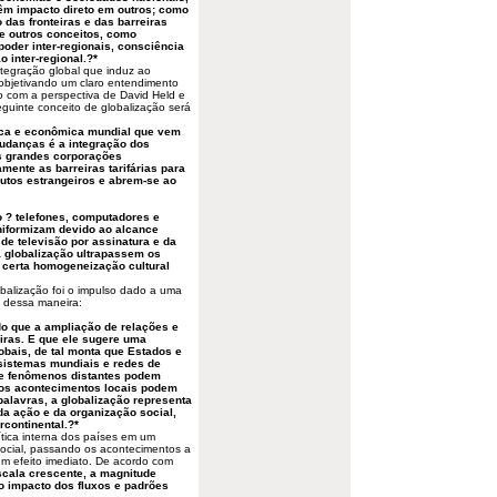
êm impacto direto em outros; como
as fronteiras e das barreiras
re outros conceitos, como
poder inter-regionais, consciência
o inter-regional.?*
ntegração global que induz ao
objetivando um claro entendimento
o com a perspectiva de David Held e
uinte conceito de globalização será
tica e econômica mundial que vem
udanças é a integração dos
s grandes corporações
ente as barreiras tarifárias para
utos estrangeiros e abrem-se ao
o ? telefones, computadores e
niformizam devido ao alcance
de televisão por assinatura e da
a globalização ultrapassem os
certa homogeneização cultural
balização foi o impulso dado a uma
, dessa maneira:
do que a ampliação de relações e
eiras. E que ele sugere uma
obais, de tal monta que Estados e
sistemas mundiais e redes de
 e fenômenos distantes podem
o os acontecimentos locais podem
alavras, a globalização representa
da ação e da organização social,
rcontinental.?*
ítica interna dos países em um
social, passando os acontecimentos a
m efeito imediato. De acordo com
scala crescente, a magnitude
o impacto dos fluxos e padrões