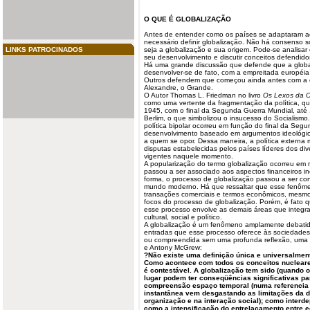
O QUE É GLOBALIZAÇÃO
Antes de entender como os países se adaptaram 
necessário definir globalização. Não há consenso 
LINKS PATROCINADOS
seja a globalização e sua origem. Pode-se analisar
seu desenvolvimento e discutir conceitos defendido
Há uma grande discussão que defende que a global
desenvolver-se de fato, com a empreitada européia
Outros defendem que começou ainda antes com a 
Alexandre, o Grande.
O Autor Thomas L. Friedman no livro
Os Lexos da Ol
como uma vertente da fragmentação da política, qu
1945, com o final da Segunda Guerra Mundial, at
Berlim, o que simbolizou o insucesso do Socialismo
política bipolar ocorreu em função do final da Seg
desenvolvimento baseado em argumentos ideológi
a quem se opor. Dessa maneira, a política externa 
disputas estabelecidas pelos países líderes dos d
vigentes naquele momento.
A popularização do termo globalização ocorreu em
passou a ser associado aos aspectos financeiros i
forma, o processo de globalização passou a ser c
mundo moderno. Há que ressaltar que esse fenôme
transações comerciais e termos econômicos, mesmo
focos do processo de globalização. Porém, é fato 
esse processo envolve as demais áreas que integr
cultural, social e político.
A globalização é um fenômeno amplamente debati
entradas que esse processo oferece às sociedades 
ou compreendida sem uma profunda reflexão, uma 
e Antony McGrew:
?Não existe uma definição única e universalment
Como acontece com todos os conceitos nucleare
é contestável. A globalização tem sido (quando 
lugar podem ter conseqüências significativas pa
compreensão espaço temporal (numa referenci
instantânea vem desgastando as limitações da d
organização e na interação social); como interd
como a intensificação do entrelaçamento entre 