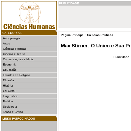
PUBLICIDADE
CATEGORIAS
Página Principal
:
Ciências Politicas
Antropologia
Artes
Max Stirner: O Único e Sua P
Ciências Politicas
Cinema e Teatro
Publicidade
Comunicações e Mídia
Economia
Educação
Estudos de Religião
Filosofia
História
Lei Geral
Linguística
Política
Sociologia
Teoria e Crítica
LINKS PATROCINADOS