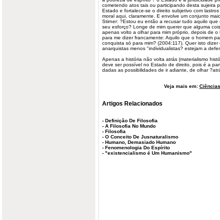
cometendo atos tais ou participando desta sujeira po
Estado e fortalece-se o direito subjetivo com lastros
moral aqui, claramente. E envolve um conjunto maio
Stirner: ?Estou eu então a recusar tudo aquilo que
seu esforço? Longe de mim querer que alguma cois
apenas volto a olhar para mim próprio, depois de o 
para me dizer francamente: Aquilo que o homem par
conquista só para mim? (2004:117). Quer isto dizer
anarquistas menos "individualistas? estejam a defe
Apenas a história não volta atrás (materialismo hist
deve ser possível no Estado de direito, pois é a pa
dadas as possibilidades de ir adiante, de olhar ?atr
Veja mais em:
Ciências
Artigos Relacionados
-
Definição De Filosofia
-
A Filosofia No Mundo
-
Filosofia
-
O Conceito De Jusnaturalismo
-
Humano, Demasiado Humano
-
Fenomenologia Do Espírito
-
"existencialismo é Um Humanismo"