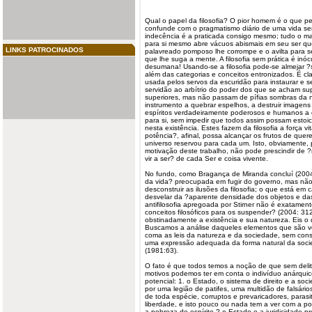
Qual o papel da filosofia? O pior homem é o que pe
confunde com o pragmatismo diário de uma vida sem
indecência é a praticada consigo mesmo; tudo o m
para si mesmo abre vácuos abismais em seu ser qu
LINKS PATROCINADOS
palavreado pomposo lhe corrompe e o avilta para 
que lhe suga a mente. A filosofia sem prática é inócu
desumana! Usando-se a filosofia pode-se almejar ?
além das categorias e conceitos entronizados. É cl
usada pelos servos da escuridão para instaurar e 
servidão ao arbítrio do poder dos que se acham su
superiores, mas não passam de pífias sombras da noi
instrumento a quebrar espelhos, a destruir imagens 
espíritos verdadeiramente poderosos e humanos a 
para si, sem impedir que todos assim possam estoic
nesta existência. Estes fazem da filosofia a força 
potência?, afinal, possa alcançar os frutos de quer
universo reservou para cada um. Isto, obviamente, p
motivação deste trabalho, não pode prescindir de 
vir a ser? de cada Ser e coisa vivente.
No fundo, como Bragança de Miranda concluí (200
da vida? preocupada em fugir do governo, mas não
desconstruir as ilusões da filosofia; o que está em 
desvelar da ?aparente densidade dos objetos e das
antifilosofia apregoada por Stirner não é exatamen
conceitos filosóficos para os suspender? (2004: 312)
obstinadamente a existência e sua natureza. Eis 
Buscamos a análise daqueles elementos que são v
coma as leis da natureza e da sociedade, sem consi
uma expressão adequada da forma natural da soci
(1981:63).
O fato é que todos temos a noção de que sem delit
motivos podemos ter em conta o indivíduo anárq
potencial: 1. o Estado, o sistema de
direito
e a soci
por uma legião de patifes, uma multidão de falsário
de toda espécie, corruptos e prevaricadores, paras
liberdade, e isto pouco ou nada tem a ver com a po
a pobreza de espírito ? o Estado e a juridicidade pr