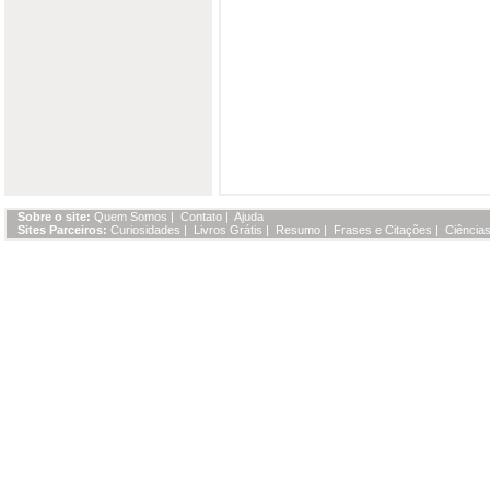
Sobre o site:
Quem Somos
|
Contato
|
Ajuda
Sites Parceiros:
Curiosidades
|
Livros Grátis
|
Resumo
|
Frases e Citações
|
Ciências