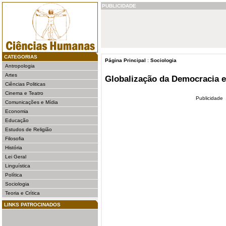
PUBLICIDADE
CATEGORIAS
Página Principal
:
Sociologia
Antropologia
Artes
Globalização da Democracia 
Ciências Politicas
Cinema e Teatro
Publicidade
Comunicações e Mídia
Economia
Educação
Estudos de Religião
Filosofia
História
Lei Geral
Linguística
Política
Sociologia
Teoria e Crítica
LINKS PATROCINADOS