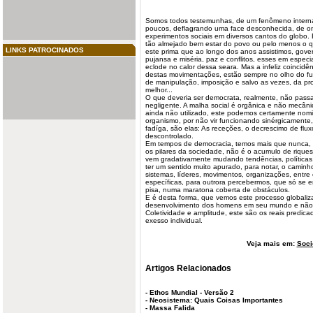
Somos todos testemunhas, de um fenômeno intern
poucos, deflagrando uma face desconhecida, de o
experimentos sociais em diversos cantos do globo.
tão almejado bem estar do povo ou pelo menos o q
LINKS PATROCINADOS
este prima que ao longo dos anos assistimos, gover
pujansa e miséria, paz e conflitos, esses em espec
eclode no calor dessa seara. Mas a infeliz coincidê
destas movimentações, estão sempre no olho do fu
de manipulação, imposição e salvo as vezes, da pro
melhor...
O que deveria ser democrata, realmente, não passa
negligente. A malha social é orgânica e não mecâni
ainda não utilizado, este podemos certamente nomin
organismo, por não vir funcionando sinérgicamente,
fadíga, são elas: As receções, o decrescimo de flu
descontrolado.
Em tempos de democracia, temos mais que nunca, 
os pilares da sociedade, não é o acumulo de rique
vem gradativamente mudando tendências, políticas,
ter um sentido muito apurado, para notar, o camin
sistemas, líderes, movimentos, organizações, entre 
específicas, para outrora percebermos, que só se
pisa, numa maratona coberta de obstáculos.
E é desta forma, que vemos este processo globalizat
desenvolvimento dos homens em seu mundo e não
Coletividade e amplitude, este são os reais predic
exesso individual.
Veja mais em:
Soci
Artigos Relacionados
-
Ethos Mundial - Versão 2
-
Neosistema: Quais Coisas Importantes
-
Massa Falida