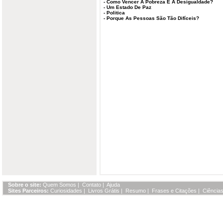
-
Como Vencer A Pobreza E A Desigualdade?
-
Um Estado De Paz
-
Politica
-
Porque As Pessoas São Tão Difíceis?
Sobre o site:
Quem Somos
|
Contato
|
Ajuda
Sites Parceiros:
Curiosidades
|
Livros Grátis
|
Resumo
|
Frases e Citações
|
Ciências