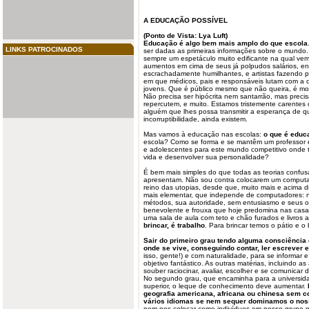
A EDUCAÇÃO POSSÍVEL
(Ponto de Vista: Lya Luft)
Educação é algo bem mais amplo do que escola
LINKS PATROCINADOS
ser dadas as primeiras informações sobre o mundo.
sempre um espetáculo muito edificante na qual ve
aumentos em cima de seus já polpudos salários, en
escrachadamente humilhantes, e artistas fazend
em que médicos, pais e responsáveis lutam com a 
jovens. Que é público mesmo que não queira, é model
Não precisa ser hipócrita nem santarrão, mas preci
repercutem, e muito. Estamos tristemente carentes
alguém que lhes possa transmitir a esperança de qu
incorruptibilidade, ainda existem.
Mas vamos à educação nas escolas:
o que é educ
escola? Como se forma e se mantêm um professor e
e adolescentes para este mundo competitivo onde to
vida e desenvolver sua personalidade?
É bem mais simples do que todas as teorias confusa
apresentam. Não sou contra colocarem um computa
reino das utopias, desde que, muito mais e acima d
mais elementar, que independe de computadores: n
métodos, sua autoridade, sem entusiasmo e seus ob
benevolente e frouxa que hoje predomina nas casa
uma sala de aula com teto e chão furados e livros 
brincar, é trabalho
. Para brincar temos o pátio e o
Sair do primeiro grau tendo alguma consciência 
onde se vive, conseguindo contar, ler escrever e
isso, gente!) e com naturalidade, para se informar
objetivo fantástico. As outras matérias, incluindo as 
souber raciocinar, avaliar, escolher e se comunicar 
No segundo grau, que encaminha para a universida
superior, o leque de conhecimento deve aumentar.
geografia americana, africana ou chinesa sem c
vários idiomas se nem sequer dominamos o no
nem nos colocar como indivíduos em nosso grupo 