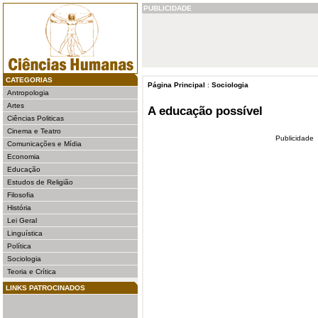
PUBLICIDADE
CATEGORIAS
Página Principal
:
Sociologia
Antropologia
Artes
A educação possível
Ciências Politicas
Cinema e Teatro
Publicidade
Comunicações e Mídia
Economia
Educação
Estudos de Religião
Filosofia
História
Lei Geral
Linguística
Política
Sociologia
Teoria e Crítica
LINKS PATROCINADOS