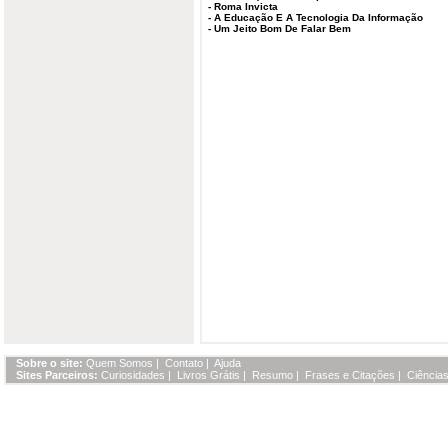
-
Roma Invicta
-
A Educação E A Tecnologia Da Informação
-
Um Jeito Bom De Falar Bem
Sobre o site:
Quem Somos
|
Contato
|
Ajuda
Sites Parceiros:
Curiosidades
|
Livros Grátis
|
Resumo
|
Frases e Citações
|
Ciências