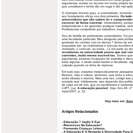
argumentar, aceitar ou recusar em nosso próprio ben
que constituem o termo tão em voga e tão mal apli
O chamado terceiro grau, a universidade, incluindo
seu fundamento eficaz nos dois primeiros.
Ou tudo
universitários que não sabem ler e compreender
escrever de forma coerente
. Universitários, port
independente e de aprender qualquer matéria, sem 
Profissionais competindo por trabalhos, inseguros e
Sou de família de professores universitários. Fui por
uma faculdade particular. Meu desgosto pela profi
gostasse do contato com os alunos ? deveu-se em 
enquadrar (ah, as chatíssimas e inócuas reuniões 
chamada, o currículo, as notas...) e em parte ao d
recebíamos na universidade jovens que mal cons
coerentes, muito menos escrevê-las
. Jovens que
argumentar, portanto incapazes de assimilar e discu
base alguma, e ainda assim faziam a faculdade, al
culpada quando os tinha de reprovar.
Em tudo isso, estamos melancolicamente atrasado
floresce, mas a cultura, senhores, que inclui a educ
anda mirrada e murcha. Mais uma vez, corrigir isso 
vontade real. Infelizmente, isso depende dos polí
de cada um de nós, que os escolhemos e sustenta
LUFT, Lya.
A educação possível
. Veja. Ano 40, nº
maio/2007, p. 22.
Veja mais em:
Soci
Artigos Relacionados
-
Educação ? Japão X Eua
-
Retrocesso Na Educação?
-
Formando Crianças Leitoras
-
A Educação E O Respeito à Diversidade Para 