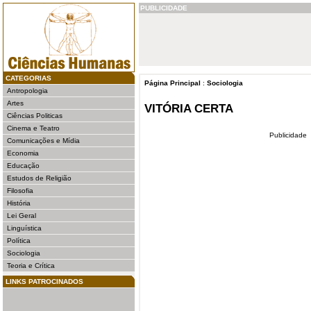
PUBLICIDADE
CATEGORIAS
Página Principal
:
Sociologia
Antropologia
Artes
VITÓRIA CERTA
Ciências Politicas
Cinema e Teatro
Publicidade
Comunicações e Mídia
Economia
Educação
Estudos de Religião
Filosofia
História
Lei Geral
Linguística
Política
Sociologia
Teoria e Crítica
LINKS PATROCINADOS