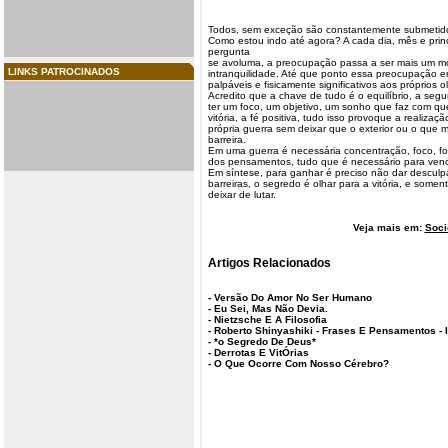
Todos, sem exceção são constantemente submetidos
Como estou indo até agora? A cada dia, mês e pri
pergunta
se avoluma, a preocupação passa a ser mais um mo
LINKS PATROCINADOS
intranquilidade. Até que ponto essa preocupação e
palpáveis e fisicamente significativos aos próprios 
Acredito que a chave de
tudo
é o equilíbrio, a seg
ter um foco, um objetivo, um sonho que faz com qu
vitória, a fé positiva, tudo isso provoque a realizaç
própria guerra sem deixar que o exterior ou o que
barreira.
Em uma guerra é necessária concentração, foco, f
dos pensamentos, tudo que é necessário para ven
Em síntese, para ganhar é preciso não dar desculpas
barreiras, o segredo é olhar para a vitória, e somen
deixar de lutar.
Veja mais em:
Soci
Artigos Relacionados
-
Versão Do Amor No Ser Humano
-
Eu Sei, Mas Não Devia.
-
Nietzsche E A Filosofia
-
Roberto Shinyashiki - Frases E Pensamentos - I
-
*o Segredo De Deus*
-
Derrotas E VitÓrias
-
O Que Ocorre Com Nosso Cérebro?