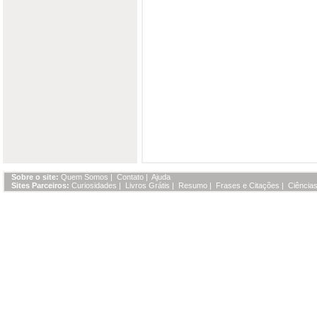
Sobre o site:
Quem Somos
|
Contato
|
Ajuda
Sites Parceiros:
Curiosidades
|
Livros Grátis
|
Resumo
|
Frases e Citações
|
Ciências