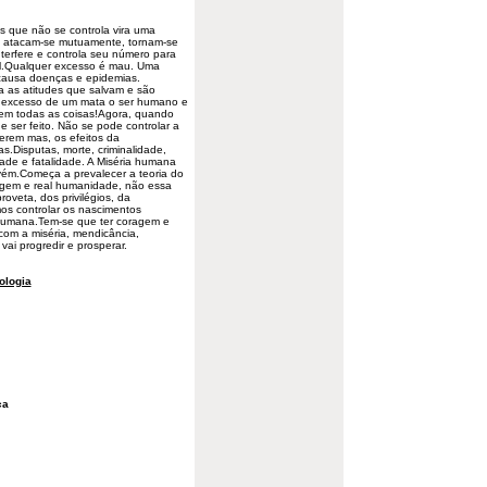
s
que não se controla vira uma
, atacam-se mutuamente, tornam-se
nterfere e controla seu número para
vel.Qualquer excesso é mau. Uma
 causa doenças e epidemias.
 as atitudes que salvam e são
 o excesso de um mata o ser humano e
o em todas as coisas!Agora, quando
ser feito. Não se pode controlar a
erem mas, os efeitos da
as.Disputas,
morte
, criminalidade,
idade e fatalidade. A Miséria humana
vém.Começa a prevalecer a teoria do
ragem e real humanidade, não essa
oveta, dos privilégios, da
s controlar os nascimentos
umana.Tem-se que ter coragem e
com a miséria, mendicância,
 vai progredir e prosperar.
ologia
ca