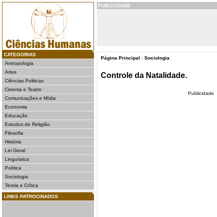
PUBLICIDADE
CATEGORIAS
Página Principal
:
Sociologia
Antropologia
Artes
Controle da Natalidade.
Ciências Politicas
Cinema e Teatro
Publicidade
Comunicações e Mídia
Economia
Educação
Estudos de Religião
Filosofia
História
Lei Geral
Linguística
Política
Sociologia
Teoria e Crítica
LINKS PATROCINADOS