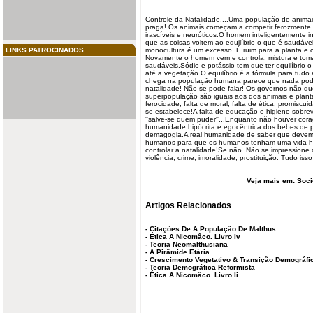
Controle da
Natalidade
....Uma população de
animai
praga! Os animais começam a competir ferozmente
irascíveis e neuróticos.O homem inteligentemente i
que as coisas voltem ao equilíbrio o que é saudá
LINKS PATROCINADOS
monocultura é um excesso. É ruim para a planta e
Novamente o homem vem e controla, mistura e toma
saudáveis.Sódio e potássio tem que ter equilíbrio
até a vegetação.O equilíbrio é a fórmula para tud
chega na população
humana
parece que nada pode 
natalidade! Não se pode falar! Os governos não qu
superpopulação são iguais aos dos animais e plant
ferocidade, falta de moral, falta de ética, promiscu
se estabelece!A falta de educação e higiene sobre
''salve-se quem puder''...Enquanto não houver co
humanidade hipócrita e egocêntrica dos bebes de pr
demagogia.A real humanidade de saber que devemo
humanos
para que os humanos tenham uma vida h
controlar a natalidade!Se não. Não se impressione 
violência, crime, imoralidade, prostituição. Tudo isso
Veja mais em:
Soci
Artigos Relacionados
-
Citações De A População De Malthus
-
Ética A Nicomâco. Livro Iv
-
Teoria Neomalthusiana
-
A Pirâmide Etária
-
Crescimento Vegetativo & Transição Demográfi
-
Teoria Demográfica Reformista
-
Ética A Nicomâco. Livro Ii