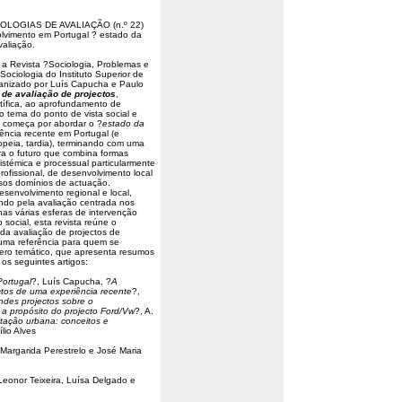
OLOGIAS
DE AVALIAÇÃO (n.º 22)
lvimento
em Portugal ? estado da
valiação.
 a Revista ?Sociologia, Problemas e
ociologia do Instituto Superior de
anizado por Luís Capucha e Paulo
 de avaliação de projectos
,
ntífica, ao aprofundamento de
o tema do ponto de vista social e
sta começa por abordar o ?
estado da
iência recente em Portugal (e
peia, tardia), terminando com uma
ra o futuro que combina formas
 sistémica e processual particularmente
rofissional, de desenvolvimento local
rsos domínios de actuação.
senvolvimento regional e local,
ndo pela avaliação centrada nos
nas várias esferas de intervenção
social, esta revista reúne o
 da avaliação de projectos de
i uma referência para quem se
mero temático, que apresenta resumos
os seguintes artigos:
Portugal
?, Luís Capucha, ?
A
ctos de uma experiência recente
?,
ndes projectos sobre o
 a propósito do projecto Ford/Vw
?, A.
itação urbana: conceitos e
lio Alves
 Margarida Perestrelo e José Maria
Leonor Teixeira, Luísa Delgado e