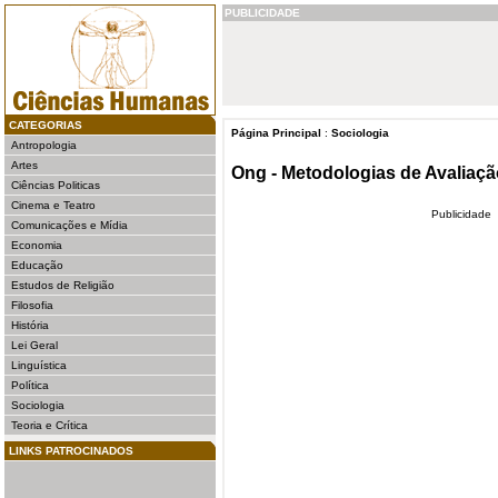
PUBLICIDADE
CATEGORIAS
Página Principal
:
Sociologia
Antropologia
Artes
Ong - Metodologias de Avaliaçã
Ciências Politicas
Cinema e Teatro
Publicidade
Comunicações e Mídia
Economia
Educação
Estudos de Religião
Filosofia
História
Lei Geral
Linguística
Política
Sociologia
Teoria e Crítica
LINKS PATROCINADOS