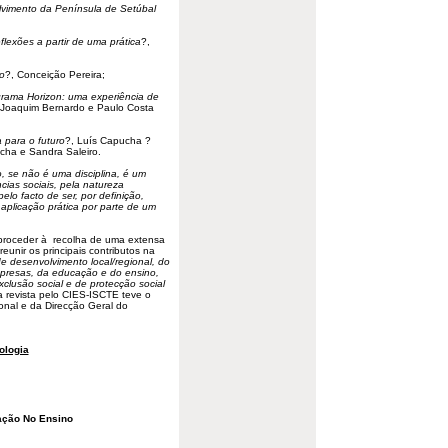
lvimento da Península de Setúbal
flexões a partir de uma prática
?,
o
?, Conceição Pereira;
rama Horizon: uma experiência de
 Joaquim Bernardo e Paulo Costa
 para o futuro
?, Luís Capucha ?
cha e Sandra Saleiro.
, se não é uma disciplina, é um
ias sociais, pela natureza
lo facto de ser, por definição,
plicação prática por parte de um
e proceder à recolha de uma extensa
reunir os principais contributos na
e desenvolvimento local/regional, do
presas, da educação e do ensino,
xclusão social e de protecção social
a revista pelo CIES-ISCTE teve o
nal e da Direcção Geral do
ologia
iação No Ensino