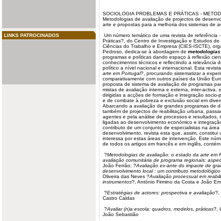
SOCIOLOGIA
PROBLEMAS
E PRÁTICAS -
METOD
Metodologias de avaliação de projectos de
desenvo
arte e propostas para a melhoria dos sistemas de a
LINKS PATROCINADOS
Um número temático de uma revista de referência -
Práticas?, do Centro de Investigação e Estudos de S
Ciências do Trabalho e Empresa (CIES-ISCTE), org
Pedroso, dedica-se à abordagem de
metodologias
programas e políticas dando espaço à reflexão cie
conhecimentos técnicos e reflectindo a relevância d
político a nível nacional e internacional. Esta revi
arte em Portugal
?, procurando sistematizar a exper
comparativamente com outros países da União Euro
proposta de sistema de avaliação de programas pa
mistas de avaliação interna e externa, inter-activa,
dirigidas a acções de formação e integração socio-p
e de combate à pobreza e exclusão social em dive
Abarcando a avaliação de grandes programas de de
também de projectos de reabilitação urbana, passa
agentes e pela análise de processos e resultados, 
ligadas ao desenvolvimento económico e integração 
contributo de um conjunto de especialistas na área
desenvolvimento, revista esta que, assim, constitu
interessa por estas áreas de intervenção. Este nú
de todos os artigos em francês e em inglês, contém 
?
Metodologias de avaliação: o estado da arte em 
avaliação comunitária de programa regionais: aspe
João Ferrão; ?
Avaliação ex-ante do impacte de gra
desenvolvimento local : um contributo metodológico
Oliveira das Neves ?
Avaliação processual em reabil
instrumentos
?, António Firmino da Costa e João Emí
?
Estratégias de actores: prospectiva e avaliação
?,
Castro Caldas
?
Avaliar (n)a escola: quadros, modelos, práticas
?, 
João Sebastião