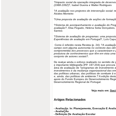
?
Impacto social da operação integrada de desenvo
(1988-1992
)?, Isabel Guerra e Walter Rodrigues
?
A avaliação nos projectos de intervenção social: re
Alcides Monteiro
?
Uma proposta de avaliação de acções de formaçã
?
Sistema de acompanhamento e avaliação do Prog
avaliação
?, Elsa Pegado, Helena Seita Gonçalves,
Santos
?
Sistema de avaliação de programas: uma proposta
Experiências de avaliação em Portugal
?, Luís Capu
Como é referido nesta Revista (p. 24): ?
A avaliação
campo com alguma autonomia no contexto das ciênc
comprometida dos processos que a caracterizam e pe
produtora de conhecimentos que têm em vista uma a
conjunto de actores sociais
?.
De realçar ainda o esforço realizado no sentido d
e importante bibliografia (PP. 197-204) que procura 
área de avaliação de ?
programas de investimento d
investimentos e da mudança organizacional das em
das políticas urbanas, das políticas de combate à e
e, ainda, das políticas de ambiente
.? A edição dest
apoio do Fundo Europeu do Desenvolvimento Regio
Desenvolvimento Regional de Portugal.
Veja mais em:
Soci
Artigos Relacionados
-
Avaliação. In: Planejamento, Execução E Aval
-
AvaliaÇÃo
-
Definição De Avaliação Escolar