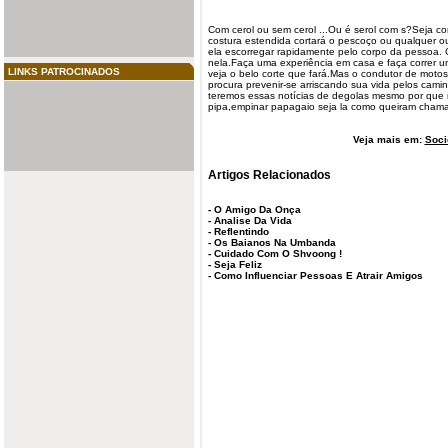
Com
cerol
ou sem cerol ...Ou é serol com s?Seja 
costura estendida cortará o pescoço ou qualquer out
ela escorregar rapidamente pelo corpo da pessoa.
nela.Faça uma experiência em casa e faça correr u
LINKS PATROCINADOS
veja o belo corte que fará.Mas o condutor de
motos
procura prevenir-se arriscando sua vida pelos cam
teremos essas notícias de
degolas
mesmo por que n
pipa,empinar papagaio seja la como queiram chamar
Veja mais em:
Soci
Artigos Relacionados
-
O Amigo Da Onça
-
Analise Da Vida
-
Reflentindo
-
Os Baianos Na Umbanda
-
Cuidado Com O Shvoong !
-
Seja Feliz
-
Como Influenciar Pessoas E Atrair Amigos