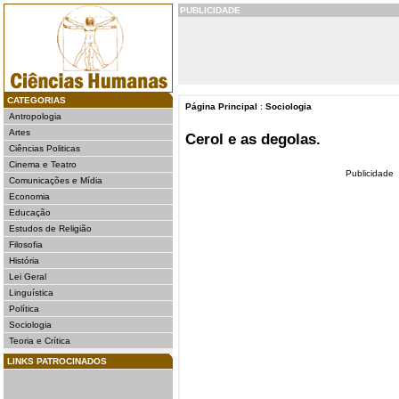
PUBLICIDADE
CATEGORIAS
Página Principal
:
Sociologia
Antropologia
Artes
Cerol e as degolas.
Ciências Politicas
Cinema e Teatro
Publicidade
Comunicações e Mídia
Economia
Educação
Estudos de Religião
Filosofia
História
Lei Geral
Linguística
Política
Sociologia
Teoria e Crítica
LINKS PATROCINADOS