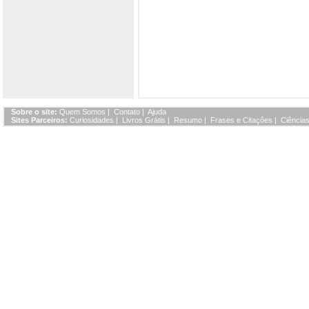
Sobre o site:
Quem Somos
|
Contato
|
Ajuda
Sites Parceiros:
Curiosidades
|
Livros Grátis
|
Resumo
|
Frases e Citações
|
Ciências