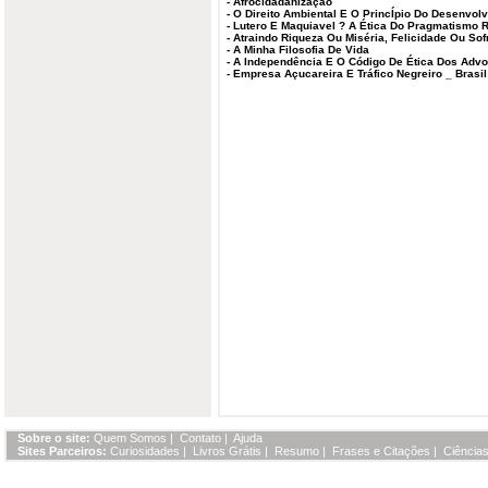
-
Afrocidadanização
-
O Direito Ambiental E O PrincÍpio Do Desenvol
-
Lutero E Maquiavel ? A Ética Do Pragmatismo R
-
Atraindo Riqueza Ou Miséria, Felicidade Ou Sof
-
A Minha Filosofia De Vida
-
A Independência E O Código De Ética Dos Adv
-
Empresa Açucareira E Tráfico Negreiro _ Brasil
Sobre o site:
Quem Somos
|
Contato
|
Ajuda
Sites Parceiros:
Curiosidades
|
Livros Grátis
|
Resumo
|
Frases e Citações
|
Ciências