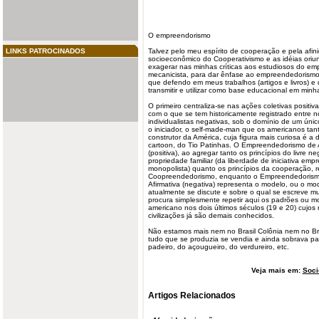
O empreendorismo
LINKS PATROCINADOS
Talvez pelo meu espírito de cooperação e pela afin
socioeconômico do Cooperativismo e as idéias oriu
exagerar nas minhas críticas aos estudiosos do e
mecanicista, para dar ênfase ao empreendedorismo
que defendo em meus trabalhos (artigos e livros) e
transmitir e utilizar como base educacional em minh
O primeiro centraliza-se nas ações coletivas posit
com o que se tem historicamente registrado entre n
individualistas negativas, sob o domínio de um úni
o iniciador, o self-made-man que os americanos t
construtor da América, cuja figura mais curiosa é a
cartoon, do Tio Patinhas. O Empreendedorismo de A
(positiva), ao agregar tanto os princípios do livre n
propriedade familiar (da liberdade de iniciativa emp
monopolista) quanto os princípios da cooperação, 
Coopreendedorismo, enquanto o Empreendedorismo 
Afirmativa (negativa) representa o modelo, ou o m
atualmente se discute e sobre o qual se escreve mu
procura simplesmente repetir aqui os padrões ou 
americano nos dois últimos séculos (19 e 20) cujos
civilizações já são demais conhecidos.
Não estamos mais nem no Brasil Colônia nem no Bra
tudo que se produzia se vendia e ainda sobrava par
padeiro, do açougueiro, do verdureiro, etc.
Veja mais em:
Soci
Artigos Relacionados