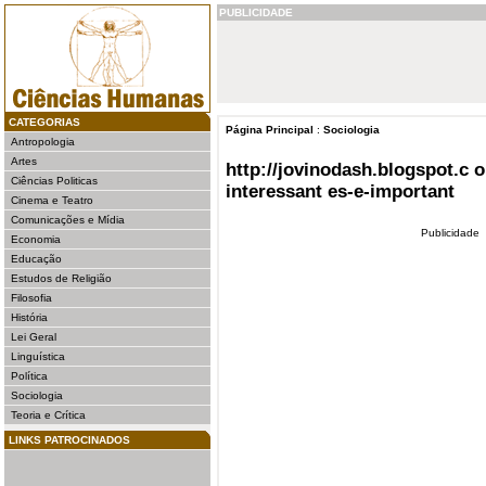
PUBLICIDADE
CATEGORIAS
Página Principal
:
Sociologia
Antropologia
Artes
http://jovinodash.blogspot.c 
Ciências Politicas
interessant es-e-important
Cinema e Teatro
Comunicações e Mídia
Publicidade
Economia
Educação
Estudos de Religião
Filosofia
História
Lei Geral
Linguística
Política
Sociologia
Teoria e Crítica
LINKS PATROCINADOS