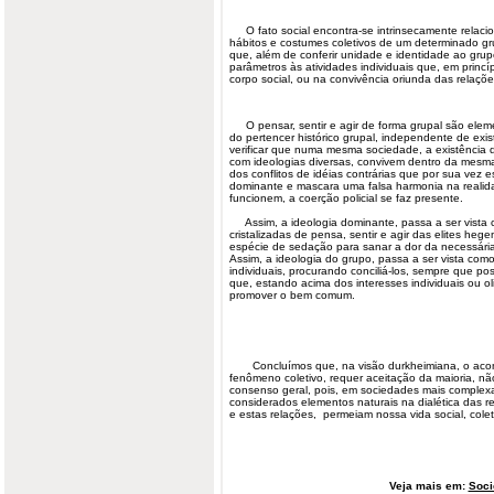
O fato social encontra-se intrinsecamente relacio
hábitos e costumes coletivos de um determinado gr
que, além de conferir unidade e identidade ao grupo
parâmetros às atividades individuais que, em prin
corpo social, ou na convivência oriunda das relações
O pensar, sentir e agir de forma grupal são eleme
do pertencer histórico grupal, independente de exis
verificar que numa mesma sociedade, a existência d
com ideologias diversas, convivem dentro da mesma 
dos conflitos de idéias contrárias que por sua vez 
dominante e mascara uma falsa harmonia na realid
funcionem, a coerção policial se faz presente.
Assim, a ideologia dominante, passa a ser vista
cristalizadas de pensa, sentir e agir das elites he
espécie de sedação para sanar a dor da necessária
Assim, a ideologia do grupo, passa a ser vista com
individuais, procurando conciliá-los, sempre que pos
que, estando acima dos interesses individuais ou 
promover o bem comum.
Concluímos que, na visão durkheimiana, o acont
fenômeno coletivo, requer aceitação da maioria, n
consenso geral, pois, em sociedades mais complexa
considerados elementos naturais na dialética das r
e estas relações, permeiam nossa vida social, colet
Veja mais em:
Soci