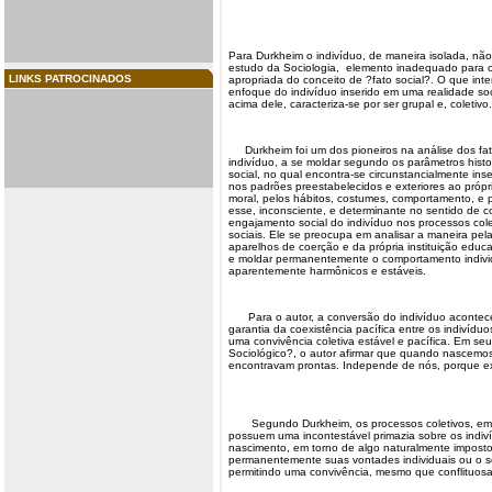
Para Durkheim o indivíduo, de maneira isolada, não
estudo da Sociologia, elemento inadequado para 
LINKS PATROCINADOS
apropriada do conceito de ?fato social?. O que int
enfoque do indivíduo inserido em uma realidade soc
acima dele, caracteriza-se por ser grupal e, coletivo.
Durkheim foi um dos pioneiros na análise dos fato
indivíduo, a se moldar segundo os parâmetros hist
social, no qual encontra-se circunstancialmente inse
nos padrões preestabelecidos e exteriores ao própri
moral, pelos hábitos, costumes, comportamento, e p
esse, inconsciente, e determinante no sentido de c
engajamento social do indivíduo nos processos col
sociais. Ele se preocupa em analisar a maneira pela
aparelhos de coerção e da própria instituição educati
e moldar permanentemente o comportamento individ
aparentemente harmônicos e estáveis.
Para o autor, a conversão do indivíduo acontece
garantia da coexistência pacífica entre os indivíduo
uma convivência coletiva estável e pacífica. Em se
Sociológico?, o autor afirmar que quando nascemos, 
encontravam prontas. Independe de nós, porque ex
Segundo Durkheim, os processos coletivos, em 
possuem uma incontestável primazia sobre os indiví
nascimento, em torno de algo naturalmente impost
permanentemente suas vontades individuais ou o s
permitindo uma convivência, mesmo que conflituo