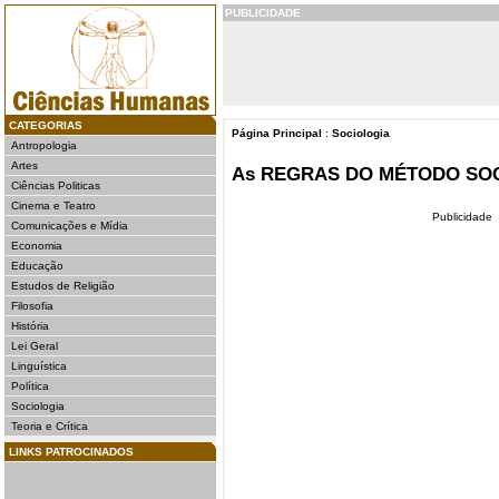
PUBLICIDADE
CATEGORIAS
Página Principal
:
Sociologia
Antropologia
Artes
As REGRAS DO MÉTODO SO
Ciências Politicas
Cinema e Teatro
Publicidade
Comunicações e Mídia
Economia
Educação
Estudos de Religião
Filosofia
História
Lei Geral
Linguística
Política
Sociologia
Teoria e Crítica
LINKS PATROCINADOS