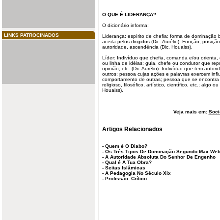
O QUE É LIDERANÇA?
O dicionário informa:
LINKS PATROCINADOS
Liderança: espírito de chefia; forma de dominação 
aceita pelos dirigidos (Dic. Aurélio). Função, posição,
autoridade, ascendência (Dic. Houaiss).
Líder: Indivíduo que chefia, comanda e/ou orienta
ou linha de idéias; guia, chefe ou condutor que re
opinião, etc. (Dic.Aurélio). Indivíduo que tem aut
outros; pessoa cujas ações e palavras exercem inf
comportamento de outras; pessoa que se encontra 
religioso, filosófico, artístico, científico, etc.; algo
Houaiss).
Veja mais em:
Soci
Artigos Relacionados
-
Quem é O Diabo?
-
Os Três Tipos De Dominação Segundo Max Web
-
A Autoridade Absoluta Do Senhor De Engenho
-
Qual é A Tua Obra?
-
Seitas Islâmicas
-
A Pedagogia No Século Xix
-
Profissão: Crítico