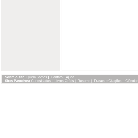
Sobre o site:
Quem Somos
|
Contato
|
Ajuda
Sites Parceiros:
Curiosidades
|
Livros Grátis
|
Resumo
|
Frases e Citações
|
Ciências