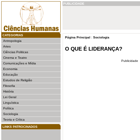
PUBLICIDADE
CATEGORIAS
Página Principal
:
Sociologia
Antropologia
Artes
O QUE É LIDERANÇA?
Ciências Politicas
Cinema e Teatro
Publicidade
Comunicações e Mídia
Economia
Educação
Estudos de Religião
Filosofia
História
Lei Geral
Linguística
Política
Sociologia
Teoria e Crítica
LINKS PATROCINADOS