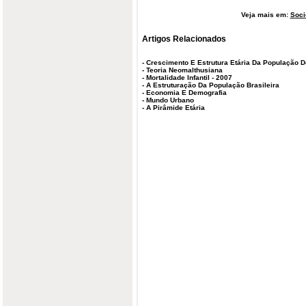
Veja mais em:
Soci
Artigos Relacionados
-
Crescimento E Estrutura Etária Da População D
-
Teoria Neomalthusiana
-
Mortalidade Infantil - 2007
-
A Estruturação Da População Brasileira
-
Economia E Demografia
-
Mundo Urbano
-
A Pirâmide Etária