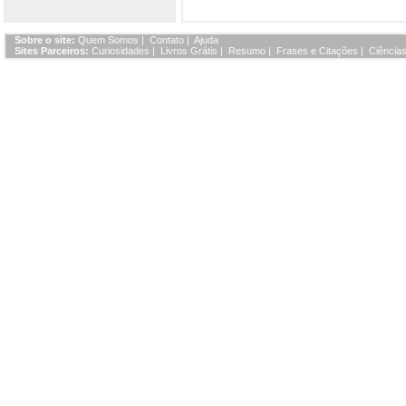
Sobre o site:
Quem Somos
|
Contato
|
Ajuda
Sites Parceiros:
Curiosidades
|
Livros Grátis
|
Resumo
|
Frases e Citações
|
Ciências