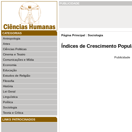
PUBLICIDADE
CATEGORIAS
Página Principal
:
Sociologia
Antropologia
Artes
Índices de Crescimento Popul
Ciências Politicas
Cinema e Teatro
Publicidade
Comunicações e Mídia
Economia
Educação
Estudos de Religião
Filosofia
História
Lei Geral
Linguística
Política
Sociologia
Teoria e Crítica
LINKS PATROCINADOS