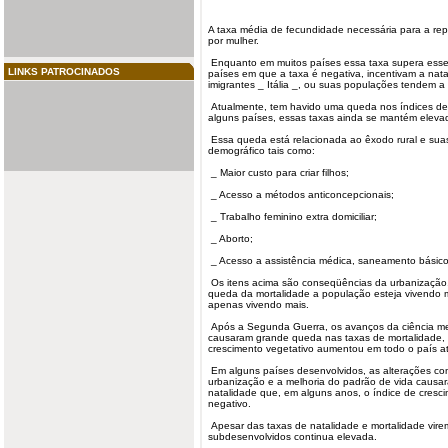
A taxa média de fecundidade necessária para a re
por mulher.
Enquanto em muitos países essa taxa supera esse va
LINKS PATROCINADOS
países em que a taxa é negativa, incentivam a
nata
imigrantes _ Itália _, ou suas populações tendem a 
Atualmente, tem havido uma queda nos índices de
alguns países, essas taxas ainda se mantém eleva
Essa queda está relacionada ao êxodo rural e su
demográfico tais como:
_ Maior custo para criar filhos;
_ Acesso a métodos anticoncepcionais;
_ Trabalho feminino extra domiciliar;
_ Aborto;
_ Acesso a assistência médica, saneamento básico
Os itens acima são conseqüências da urbanização,
queda da mortalidade a população esteja vivendo m
apenas vivendo mais.
Após a Segunda Guerra, os avanços da ciência me
causaram grande queda nas taxas de mortalidade
crescimento
vegetativo aumentou em todo o país a
Em alguns países desenvolvidos, as alterações co
urbanização e a melhoria do padrão de vida causa
natalidade que, em alguns anos, o índice de cresc
negativo.
Apesar das taxas de natalidade e mortalidade vire
subdesenvolvidos continua elevada.