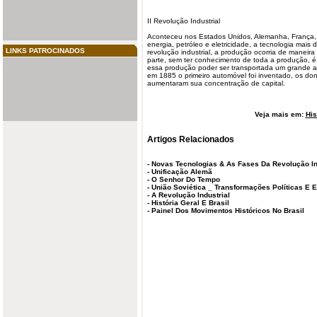
II Revolução
Industrial
Aconteceu nos Estados Unidos, Alemanha, França, It
energia, petróleo e eletricidade, a tecnologia mais 
LINKS PATROCINADOS
revolução industrial, a produção ocorria de manei
parte, sem ter conhecimento de toda a produção, é
essa produção poder ser transportada um grande au
em 1885 o primeiro automóvel foi inventado, os dono
aumentaram sua concentração de capital.
Veja mais em:
His
Artigos Relacionados
-
Novas Tecnologias & As Fases Da Revolução In
-
Unificação Alemã
-
O Senhor Do Tempo
-
União Soviética _ Transformações Políticas E
-
A Revolução Industrial
-
História Geral E Brasil
-
Painel Dos Movimentos Históricos No Brasil