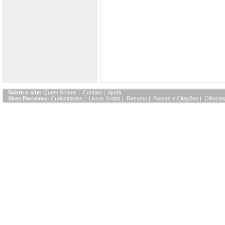
Sobre o site:
Quem Somos
|
Contato
|
Ajuda
Sites Parceiros:
Curiosidades
|
Livros Grátis
|
Resumo
|
Frases e Citações
|
Ciências