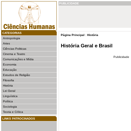
PUBLICIDADE
CATEGORIAS
Página Principal
:
História
Antropologia
Artes
História Geral e Brasil
Ciências Politicas
Cinema e Teatro
Publicidade
Comunicações e Mídia
Economia
Educação
Estudos de Religião
Filosofia
História
Lei Geral
Linguística
Política
Sociologia
Teoria e Crítica
LINKS PATROCINADOS