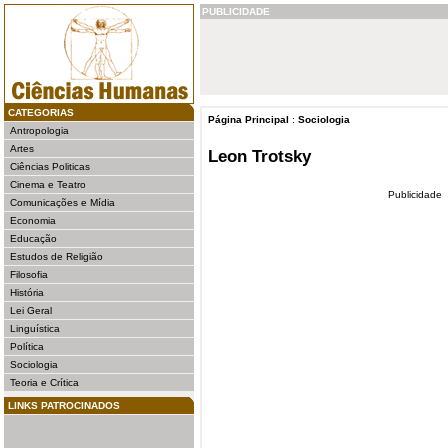
PUBLICIDADE
CATEGORIAS
Página Principal
:
Sociologia
Antropologia
Artes
Leon Trotsky
Ciências Politicas
Cinema e Teatro
Publicidade
Comunicações e Mídia
Economia
Educação
Estudos de Religião
Filosofia
História
Lei Geral
Linguística
Política
Sociologia
Teoria e Crítica
LINKS PATROCINADOS