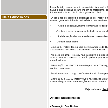
Leon Trotsky, revolucionário comunista, foi um dos 
Suas idéias políticas deram origem ao trotskismo, c
foi
assassinado
no dia 21 de agosto de 1940.
LINKS PATROCINADOS
O conjunto de escritos e publicações de Trotsky en
tiveram grande influência no ideário e nos moviment
· A lei do desenvolvimento combinado e desigu
· A crítica à degeneração do Estado soviético de
· A elaboração das características constitutivas 
· O internacionalismo.
Em 1930, Trotsky foi expulso definitivamente da Rú
assassinado no México a mando de
Josef Stalin
.
No início de 1917, Trotsky não integrava o grupo d
Social-Democrata Russo. A facção política que Trots
mencheviques.
?Revolução de 1905?, foi escrito por
Leon Trotsky
contra o czarismo.
Trotsky ocupou o cargo de Comissário do Povo par
Entre 1937 e 1939, Trotsky viveu na casa de uma f
dizem, chegou a ter uma relação amorosa com ela.
Veja mais em:
Soci
Artigos Relacionados
-
Revolução Dos Bichos