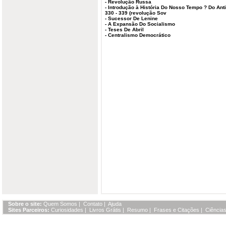
-
Revolução Russa
-
Introdução à História Do Nosso Tempo ? Do Ant
330 - 339 (revolução Sov
-
Sucessor De Lenine
-
A Expansão Do Socialismo
-
Teses De Abril
-
Centralismo Democrático
Sobre o site:
Quem Somos
|
Contato
|
Ajuda
Sites Parceiros:
Curiosidades
|
Livros Grátis
|
Resumo
|
Frases e Citações
|
Ciências