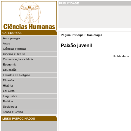
PUBLICIDADE
CATEGORIAS
Página Principal
:
Sociologia
Antropologia
Artes
Paixão juvenil
Ciências Politicas
Cinema e Teatro
Publicidade
Comunicações e Mídia
Economia
Educação
Estudos de Religião
Filosofia
História
Lei Geral
Linguística
Política
Sociologia
Teoria e Crítica
LINKS PATROCINADOS