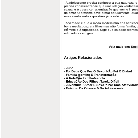
A adolescente precisa conhecer a sua natureza, e
precisa conscientizar-se que uma relação verdadei
sexual e é dessa conscientização que vem o impres
do amor. O erotismo deve brotar naturalmente, qua
emocional e outras questões já resolvidas.
A verdade é que o modo moderninho dos adolesce
bons resultados;gera filhos mas não forma família; 
efêmero e à fugacidade. Urge que os adolescentes 
educadores em geral
Veja mais em:
Soci
Artigos Relacionados
-
Juno
-
Foi Deus Que Fez O Sexo, NÃo Foi O Diabo!
-
Família :conflito E Transformação
-
A RelaÇÃo FamÍlia/escola
-
EducaÇÃo Dos Filhos: Tarefa DifÍcil
-
Juventude : Amor E Sexo ? Por Uma Afetividade
-
Estatuto Da Criança & Do Adolescente