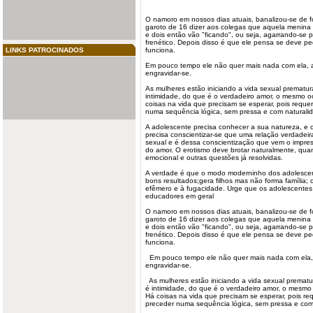
O namoro em nossos dias atuais, banalizou-se de f
garoto de 16 dizer aos colegas que aquela menina d
e dois então vão "ficando", ou seja, agarrando-se
frenético. Depois disso é que ele pensa se deve p
LINKS PATROCINADOS
funciona
.
Em pouco tempo ele não quer mais nada com ela, a 
engravidar-se.
As mulheres estão iniciando a vida
sexual
prematur
intimidade, do que é o verdadeiro amor, o mesmo 
coisas na vida que precisam se esperar, pois reque
numa sequência lógica, sem pressa e com naturali
A adolescente
precisa
conhecer a sua natureza, e 
precisa conscientizar-se que uma relação verdadei
sexual e é dessa conscientização que vem o impres
do amor. O erotismo deve brotar naturalmente, qua
emocional e outras questões já resolvidas.
A verdade é que o modo moderninho dos adolescen
bons resultados;gera filhos mas não forma família; 
efêmero e à fugacidade. Urge que os adolescentes 
educadores em geral
O namoro em nossos dias atuais, banalizou-se de f
garoto de 16 dizer aos colegas que aquela menina d
e dois então vão "ficando", ou seja, agarrando-se
frenético. Depois disso é que ele pensa se deve p
funciona.
Em pouco tempo ele não quer mais nada com ela, a
engravidar-se.
As mulheres estão iniciando a vida sexual premat
é intimidade, do que é o verdadeiro amor, o mesm
Há coisas na vida que precisam se esperar, pois re
preceder numa sequência lógica, sem pressa e com