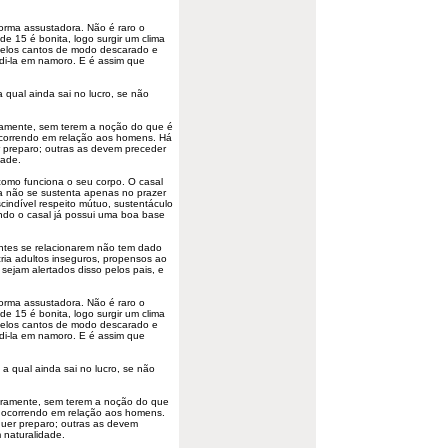
orma assustadora. Não é raro o
e 15 é bonita, logo surgir um clima
 pelos cantos de modo descarado e
edi-la em namoro. E é assim que
qual ainda sai no lucro, se não
amente, sem terem a noção do que é
ocorrendo em relação aos homens. Há
r preparo;
outras
as devem preceder
dade.
como funciona o seu corpo. O casal
ra não se sustenta apenas no prazer
cindível respeito mútuo, sustentáculo
ndo o casal já possui uma boa base
tes se relacionarem não tem dado
cria adultos inseguros, propensos ao
sejam alertados disso pelos pais, e
orma assustadora. Não é raro o
e 15 é bonita, logo surgir um clima
 pelos cantos de modo descarado e
edi-la em namoro. E é assim que
 qual ainda sai no lucro, se não
uramente, sem terem a noção do que
o ocorrendo em relação aos homens.
quer preparo; outras as devem
 naturalidade.