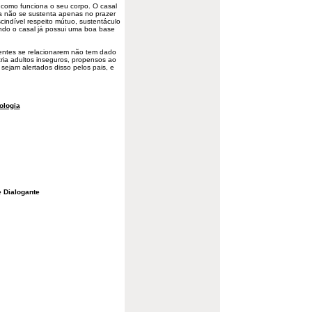
 como funciona o seu corpo. O casal
ra não se sustenta apenas no prazer
cindível respeito mútuo, sustentáculo
ndo o casal já possui uma boa base
ntes se relacionarem não tem dado
cria adultos inseguros, propensos ao
sejam alertados disso pelos pais, e
ologia
 Dialogante