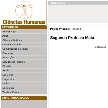
PUBLICIDADE
CATEGORIAS
Página Principal
:
História
Antropologia
Artes
Segunda Profecia Maia
Ciências Politicas
Cinema e Teatro
Publicidade
Comunicações e Mídia
Economia
Educação
Estudos de Religião
Filosofia
História
Lei Geral
Linguística
Política
Sociologia
Teoria e Crítica
LINKS PATROCINADOS